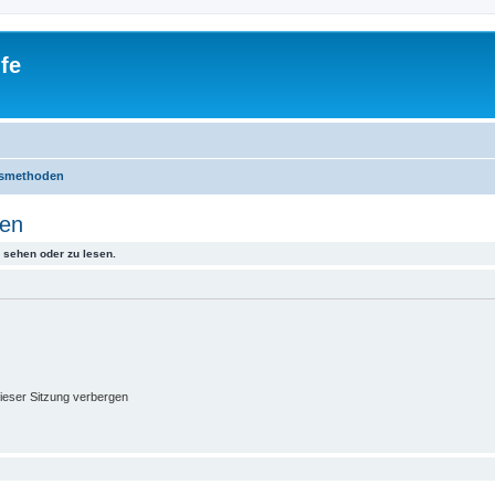
fe
gsmethoden
den
sehen oder zu lesen.
ieser Sitzung verbergen