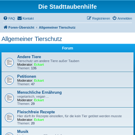
Die Stadttaubenhilfe
FAQ
Kontakt
Registrieren
Anmelden
Foren-Übersicht
Allgemeiner Tierschutz
Allgemeiner Tierschutz
Forum
Andere Tiere
Tierschutz um andere Tiere außer Tauben
Moderator:
Eckart
Themen:
135
Petitionen
Moderator:
Eckart
Themen:
47
Menschliche Ernährung
vegetarisch, vegan ...
Moderator:
Eckart
Themen:
29
Fleischfreie Rezepte
Hier dürft ihr Rezepte einstellen, für die kein Tier getötet werden musste
Moderator:
Eckart
Themen:
20
Musik