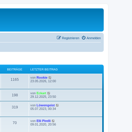
Registrieren
Anmelden
BEITRÄGE
LETZTER BEITRAG
N
von
Rookie
1165
e
23.05.2026, 12:00
u
e
s
N
von
Eckart
198
t
e
29.12.2025, 23:50
e
u
r
e
N
von
Löwengeist
B
319
s
e
05.07.2023, 00:34
e
t
u
i
e
e
t
r
s
r
N
von
Elli Pirelli
B
70
t
a
e
09.01.2020, 20:56
e
e
g
u
i
r
e
t