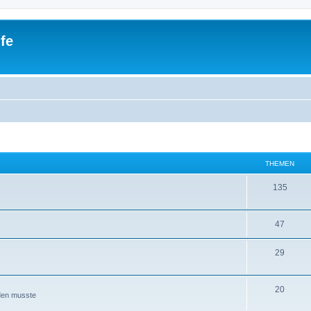
fe
THEMEN
135
47
29
20
erden musste