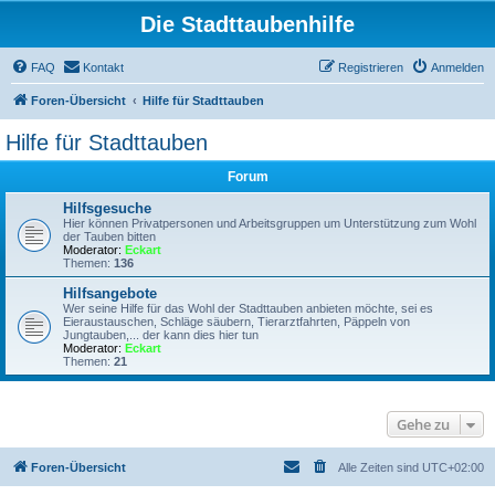
Die Stadttaubenhilfe
FAQ
Kontakt
Registrieren
Anmelden
Foren-Übersicht
Hilfe für Stadttauben
Hilfe für Stadttauben
Forum
Hilfsgesuche
Hier können Privatpersonen und Arbeitsgruppen um Unterstützung zum Wohl
der Tauben bitten
Moderator:
Eckart
Themen:
136
Hilfsangebote
Wer seine Hilfe für das Wohl der Stadttauben anbieten möchte, sei es
Eieraustauschen, Schläge säubern, Tierarztfahrten, Päppeln von
Jungtauben,... der kann dies hier tun
Moderator:
Eckart
Themen:
21
Gehe zu
Foren-Übersicht
Alle Zeiten sind
UTC+02:00