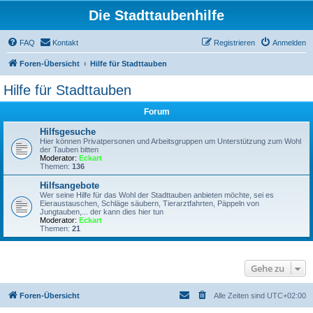
Die Stadttaubenhilfe
FAQ
Kontakt
Registrieren
Anmelden
Foren-Übersicht
Hilfe für Stadttauben
Hilfe für Stadttauben
Forum
Hilfsgesuche
Hier können Privatpersonen und Arbeitsgruppen um Unterstützung zum Wohl
der Tauben bitten
Moderator:
Eckart
Themen:
136
Hilfsangebote
Wer seine Hilfe für das Wohl der Stadttauben anbieten möchte, sei es
Eieraustauschen, Schläge säubern, Tierarztfahrten, Päppeln von
Jungtauben,... der kann dies hier tun
Moderator:
Eckart
Themen:
21
Gehe zu
Foren-Übersicht
Alle Zeiten sind
UTC+02:00