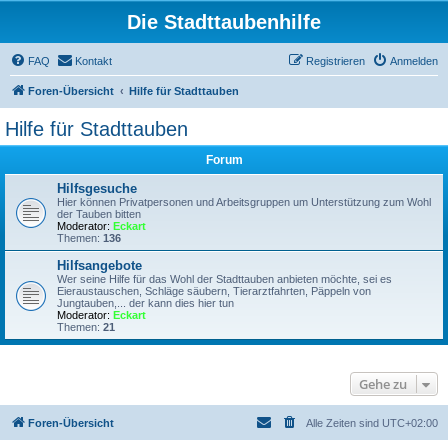
Die Stadttaubenhilfe
FAQ
Kontakt
Registrieren
Anmelden
Foren-Übersicht
Hilfe für Stadttauben
Hilfe für Stadttauben
Forum
Hilfsgesuche
Hier können Privatpersonen und Arbeitsgruppen um Unterstützung zum Wohl
der Tauben bitten
Moderator:
Eckart
Themen:
136
Hilfsangebote
Wer seine Hilfe für das Wohl der Stadttauben anbieten möchte, sei es
Eieraustauschen, Schläge säubern, Tierarztfahrten, Päppeln von
Jungtauben,... der kann dies hier tun
Moderator:
Eckart
Themen:
21
Gehe zu
Foren-Übersicht
Alle Zeiten sind
UTC+02:00