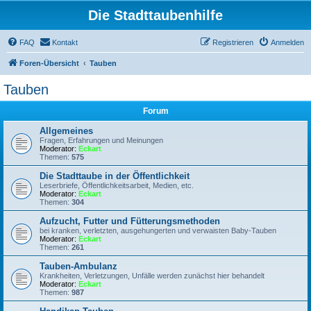
Die Stadttaubenhilfe
FAQ
Kontakt
Registrieren
Anmelden
Foren-Übersicht
Tauben
Tauben
Forum
Allgemeines
Fragen, Erfahrungen und Meinungen
Moderator:
Eckart
Themen:
575
Die Stadttaube in der Öffentlichkeit
Leserbriefe, Öffentlichkeitsarbeit, Medien, etc.
Moderator:
Eckart
Themen:
304
Aufzucht, Futter und Fütterungsmethoden
bei kranken, verletzten, ausgehungerten und verwaisten Baby-Tauben
Moderator:
Eckart
Themen:
261
Tauben-Ambulanz
Krankheiten, Verletzungen, Unfälle werden zunächst hier behandelt
Moderator:
Eckart
Themen:
987