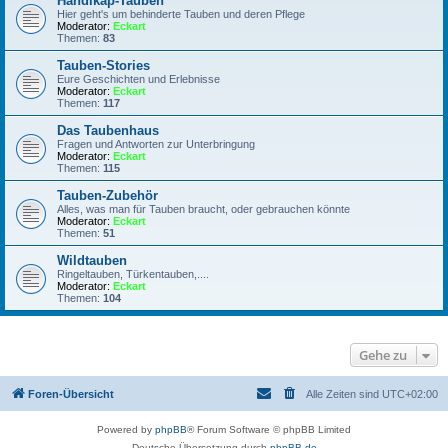
Handikap-Tauben
Hier geht's um behinderte Tauben und deren Pflege
Moderator:
Eckart
Themen:
83
Tauben-Stories
Eure Geschichten und Erlebnisse
Moderator:
Eckart
Themen:
117
Das Taubenhaus
Fragen und Antworten zur Unterbringung
Moderator:
Eckart
Themen:
115
Tauben-Zubehör
Alles, was man für Tauben braucht, oder gebrauchen könnte
Moderator:
Eckart
Themen:
51
Wildtauben
Ringeltauben, Türkentauben,....
Moderator:
Eckart
Themen:
104
Gehe zu
Foren-Übersicht
Alle Zeiten sind
UTC+02:00
Powered by
phpBB
® Forum Software © phpBB Limited
Deutsche Übersetzung durch
phpBB.de