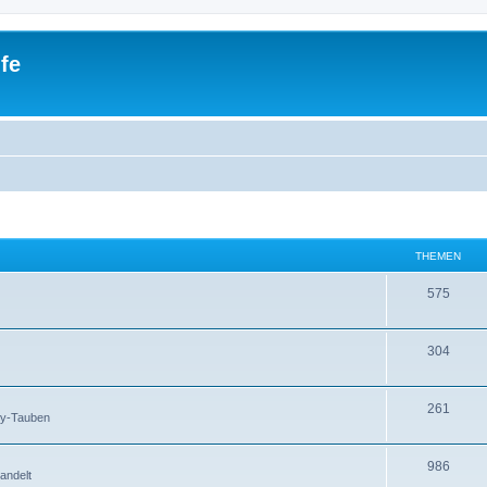
fe
THEMEN
575
304
261
by-Tauben
986
andelt