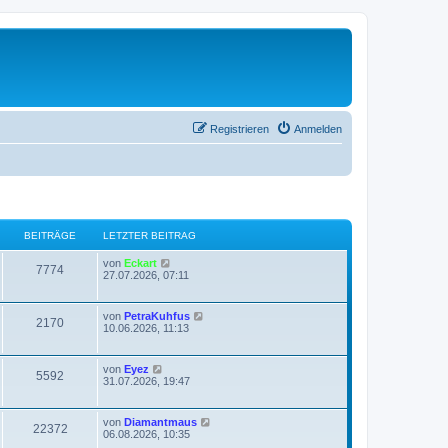
Registrieren
Anmelden
BEITRÄGE
LETZTER BEITRAG
N
von
Eckart
7774
e
27.07.2026, 07:11
u
e
s
N
von
PetraKuhfus
2170
t
e
10.06.2026, 11:13
e
u
r
e
B
s
N
von
Eyez
e
5592
t
e
31.07.2026, 19:47
i
e
u
t
r
e
r
B
s
a
N
von
Diamantmaus
e
22372
t
g
e
06.08.2026, 10:35
i
e
u
t