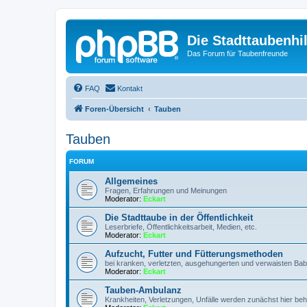
Die Stadttaubenhil
Das Forum für Taubenfreunde
FAQ
Kontakt
Foren-Übersicht
Tauben
Tauben
FORUM
Allgemeines
Fragen, Erfahrungen und Meinungen
Moderator:
Eckart
Die Stadttaube in der Öffentlichkeit
Leserbriefe, Öffentlichkeitsarbeit, Medien, etc.
Moderator:
Eckart
Aufzucht, Futter und Fütterungsmethoden
bei kranken, verletzten, ausgehungerten und verwaisten Ba
Moderator:
Eckart
Tauben-Ambulanz
Krankheiten, Verletzungen, Unfälle werden zunächst hier beh