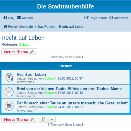
Die Stadttaubenhilfe
FAQ
Kontakt
Registrieren
Anmelden
Foren-Übersicht
Das Forum
Recht auf Leben
Recht auf Leben
Moderator:
Eckart
Neues Thema
3 Themen • Seite
1
von
1
Themen
Recht auf Leben
Letzter Beitrag von
Eckart
«
25.03.2011, 05:37
Antworten:
1
Brief von der kleinen Taube Elfriede an ihre Tauben Mama
Letzter Beitrag von
Eckart
«
17.06.2017, 07:10
Antworten:
6
Der Wunsch einer Taube an unsere menschliche Gesellschaft
Letzter Beitrag von
Eckart
«
24.05.2017, 08:27
Antworten:
4
Neues Thema
3 Themen • Seite
1
von
1