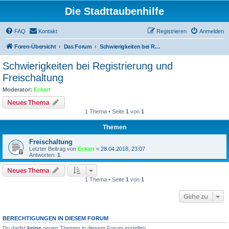
Die Stadttaubenhilfe
FAQ
Kontakt
Registrieren
Anmelden
Foren-Übersicht
Das Forum
Schwierigkeiten bei Registrierung und Freischaltung
Schwierigkeiten bei Registrierung und
Freischaltung
Moderator:
Eckart
Neues Thema
1 Thema • Seite
1
von
1
Themen
Freischaltung
Letzter Beitrag von
Eckart
«
28.04.2018, 23:07
Antworten:
1
Neues Thema
1 Thema • Seite
1
von
1
Gehe zu
BERECHTIGUNGEN IN DIESEM FORUM
Du darfst
keine
neuen Themen in diesem Forum erstellen.