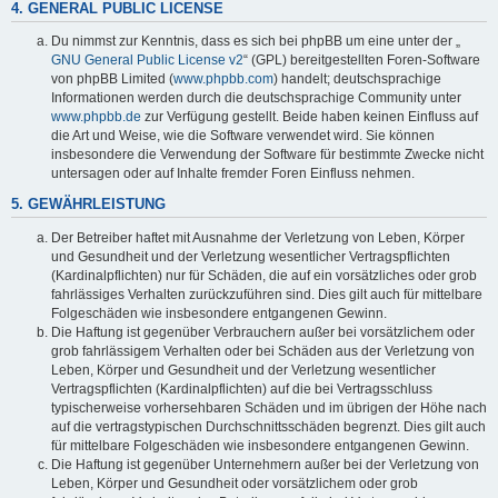
4. GENERAL PUBLIC LICENSE
Du nimmst zur Kenntnis, dass es sich bei phpBB um eine unter der „
GNU General Public License v2
“ (GPL) bereitgestellten Foren-Software
von phpBB Limited (
www.phpbb.com
) handelt; deutschsprachige
Informationen werden durch die deutschsprachige Community unter
www.phpbb.de
zur Verfügung gestellt. Beide haben keinen Einfluss auf
die Art und Weise, wie die Software verwendet wird. Sie können
insbesondere die Verwendung der Software für bestimmte Zwecke nicht
untersagen oder auf Inhalte fremder Foren Einfluss nehmen.
5. GEWÄHRLEISTUNG
Der Betreiber haftet mit Ausnahme der Verletzung von Leben, Körper
und Gesundheit und der Verletzung wesentlicher Vertragspflichten
(Kardinalpflichten) nur für Schäden, die auf ein vorsätzliches oder grob
fahrlässiges Verhalten zurückzuführen sind. Dies gilt auch für mittelbare
Folgeschäden wie insbesondere entgangenen Gewinn.
Die Haftung ist gegenüber Verbrauchern außer bei vorsätzlichem oder
grob fahrlässigem Verhalten oder bei Schäden aus der Verletzung von
Leben, Körper und Gesundheit und der Verletzung wesentlicher
Vertragspflichten (Kardinalpflichten) auf die bei Vertragsschluss
typischerweise vorhersehbaren Schäden und im übrigen der Höhe nach
auf die vertragstypischen Durchschnittsschäden begrenzt. Dies gilt auch
für mittelbare Folgeschäden wie insbesondere entgangenen Gewinn.
Die Haftung ist gegenüber Unternehmern außer bei der Verletzung von
Leben, Körper und Gesundheit oder vorsätzlichem oder grob