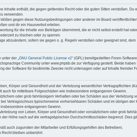
ine Inhalte enthält, die gegen geltendes Recht oder die guten Sitten verstoßen. Du 
 zu verwenden.
erstößen gegen diese Nutzungsbedingungen oder anderer im Board veröffentlichte
ßen und dir ein Hausverbot erteilen.
ortung für die Inhalte von Beiträgen übernimmt, die er nicht selbst erstellt hat od
jederzeit zu löschen oder zu sperren.
räge abzuändern, sofern sie gegen o. g. Regeln verstoßen oder geeignet sind, dem
 unter der „
GNU General Public License v2
“ (GPL) bereitgestellten Foren-Softwa
chsprachige Community unter www.phpbb.de zur Verfügung gestellt. Beide haben ke
g der Software für bestimmte Zwecke nicht untersagen oder auf Inhalte fremder F
ben, Körper und Gesundheit und der Verletzung wesentlicher Vertragspflichten (Kard
gilt auch für mittelbare Folgeschäden wie insbesondere entgangenen Gewinn.
ätzlichem oder grob fahrlässigem Verhalten oder bei Schäden aus der Verletzung 
 die bei Vertragsschluss typischerweise vorhersehbaren Schäden und im übrigen de
wie insbesondere entgangenen Gewinn.
erletzung von Leben, Körper und Gesundheit oder vorsätzlichem oder grob fahrläs
der Höhe nach auf die vertragstypischen Durchschnittsschäden begrenzt. Dies gi
mäß auch zugunsten der Mitarbeiter und Erfüllungsgehilfen des Betreibers.
 Recht bleiben unberührt.