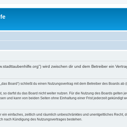
fe
www.stadttaubenhilfe.org“) wird zwischen dir und dem Betreiber ein Ver
n „das Board“) schließt du einen Nutzungsvertrag mit dem Betreiber des Boards ab (
 so darfst du das Board nicht weiter nutzen. Für die Nutzung des Boards gelten jew
sen und kann von beiden Seiten ohne Einhaltung einer Frist jederzeit gekündigt w
ber ein einfaches, zeitlich und räumlich unbeschränktes und unentgeltliches Recht
auch nach Kündigung des Nutzungsvertrages bestehen.