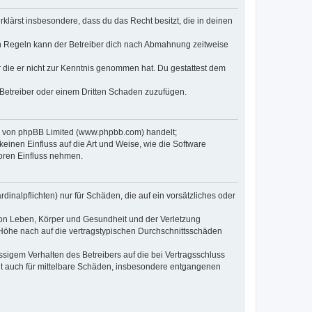
erklärst insbesondere, dass du das Recht besitzt, die in deinen
n Regeln kann der Betreiber dich nach Abmahnung zeitweise
er die er nicht zur Kenntnis genommen hat. Du gestattest dem
 Betreiber oder einem Dritten Schaden zuzufügen.
re von phpBB Limited (www.phpbb.com) handelt;
inen Einfluss auf die Art und Weise, wie die Software
oren Einfluss nehmen.
inalpflichten) nur für Schäden, die auf ein vorsätzliches oder
von Leben, Körper und Gesundheit und der Verletzung
r Höhe nach auf die vertragstypischen Durchschnittsschäden
sigem Verhalten des Betreibers auf die bei Vertragsschluss
lt auch für mittelbare Schäden, insbesondere entgangenen