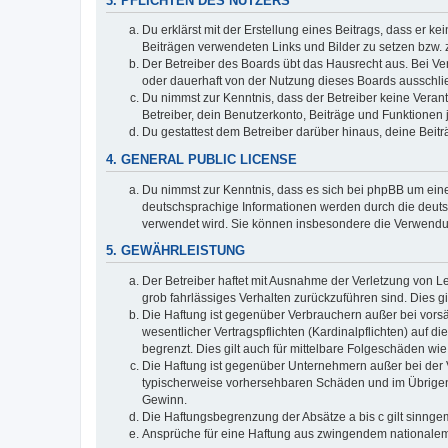
3. PFLICHTEN DES NUTZERS
Du erklärst mit der Erstellung eines Beitrags, dass er ke
Beiträgen verwendeten Links und Bilder zu setzen bzw.
Der Betreiber des Boards übt das Hausrecht aus. Bei V
oder dauerhaft von der Nutzung dieses Boards ausschlie
Du nimmst zur Kenntnis, dass der Betreiber keine Verantw
Betreiber, dein Benutzerkonto, Beiträge und Funktionen 
Du gestattest dem Betreiber darüber hinaus, deine Beit
4. GENERAL PUBLIC LICENSE
Du nimmst zur Kenntnis, dass es sich bei phpBB um eine
deutschsprachige Informationen werden durch die deuts
verwendet wird. Sie können insbesondere die Verwendun
5. GEWÄHRLEISTUNG
Der Betreiber haftet mit Ausnahme der Verletzung von Le
grob fahrlässiges Verhalten zurückzuführen sind. Dies 
Die Haftung ist gegenüber Verbrauchern außer bei vors
wesentlicher Vertragspflichten (Kardinalpflichten) auf
begrenzt. Dies gilt auch für mittelbare Folgeschäden 
Die Haftung ist gegenüber Unternehmern außer bei der V
typischerweise vorhersehbaren Schäden und im Übrigen 
Gewinn.
Die Haftungsbegrenzung der Absätze a bis c gilt sinnge
Ansprüche für eine Haftung aus zwingendem nationalem