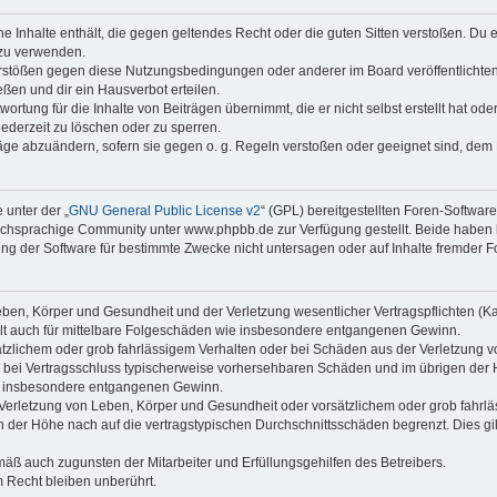
ine Inhalte enthält, die gegen geltendes Recht oder die guten Sitten verstoßen. Du 
 zu verwenden.
erstößen gegen diese Nutzungsbedingungen oder anderer im Board veröffentlichte
ßen und dir ein Hausverbot erteilen.
ortung für die Inhalte von Beiträgen übernimmt, die er nicht selbst erstellt hat od
jederzeit zu löschen oder zu sperren.
räge abzuändern, sofern sie gegen o. g. Regeln verstoßen oder geeignet sind, dem
 unter der „
GNU General Public License v2
“ (GPL) bereitgestellten Foren-Softwa
chsprachige Community unter www.phpbb.de zur Verfügung gestellt. Beide haben ke
g der Software für bestimmte Zwecke nicht untersagen oder auf Inhalte fremder F
ben, Körper und Gesundheit und der Verletzung wesentlicher Vertragspflichten (Kard
gilt auch für mittelbare Folgeschäden wie insbesondere entgangenen Gewinn.
ätzlichem oder grob fahrlässigem Verhalten oder bei Schäden aus der Verletzung 
 die bei Vertragsschluss typischerweise vorhersehbaren Schäden und im übrigen de
wie insbesondere entgangenen Gewinn.
erletzung von Leben, Körper und Gesundheit oder vorsätzlichem oder grob fahrläs
der Höhe nach auf die vertragstypischen Durchschnittsschäden begrenzt. Dies gi
mäß auch zugunsten der Mitarbeiter und Erfüllungsgehilfen des Betreibers.
 Recht bleiben unberührt.