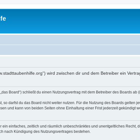
fe
www.stadttaubenhilfe.org“) wird zwischen dir und dem Betreiber ein Ver
n „das Board“) schließt du einen Nutzungsvertrag mit dem Betreiber des Boards ab (
 so darfst du das Board nicht weiter nutzen. Für die Nutzung des Boards gelten jew
sen und kann von beiden Seiten ohne Einhaltung einer Frist jederzeit gekündigt w
ber ein einfaches, zeitlich und räumlich unbeschränktes und unentgeltliches Recht
auch nach Kündigung des Nutzungsvertrages bestehen.