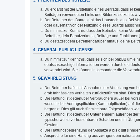
3. PFLICHTEN DES NUTZERS
Du erklärst mit der Erstellung eines Beitrags, dass er ke
Beiträgen verwendeten Links und Bilder zu setzen bzw.
Der Betreiber des Boards übt das Hausrecht aus. Bei V
oder dauerhaft von der Nutzung dieses Boards ausschlie
Du nimmst zur Kenntnis, dass der Betreiber keine Verantw
Betreiber, dein Benutzerkonto, Beiträge und Funktionen 
Du gestattest dem Betreiber darüber hinaus, deine Beit
4. GENERAL PUBLIC LICENSE
Du nimmst zur Kenntnis, dass es sich bei phpBB um eine
deutschsprachige Informationen werden durch die deuts
verwendet wird. Sie können insbesondere die Verwendun
5. GEWÄHRLEISTUNG
Der Betreiber haftet mit Ausnahme der Verletzung von Le
grob fahrlässiges Verhalten zurückzuführen sind. Dies 
Die Haftung ist gegenüber Verbrauchern außer bei vors
wesentlicher Vertragspflichten (Kardinalpflichten) auf
begrenzt. Dies gilt auch für mittelbare Folgeschäden 
Die Haftung ist gegenüber Unternehmern außer bei der V
typischerweise vorhersehbaren Schäden und im Übrigen 
Gewinn.
Die Haftungsbegrenzung der Absätze a bis c gilt sinnge
Ansprüche für eine Haftung aus zwingendem nationalem