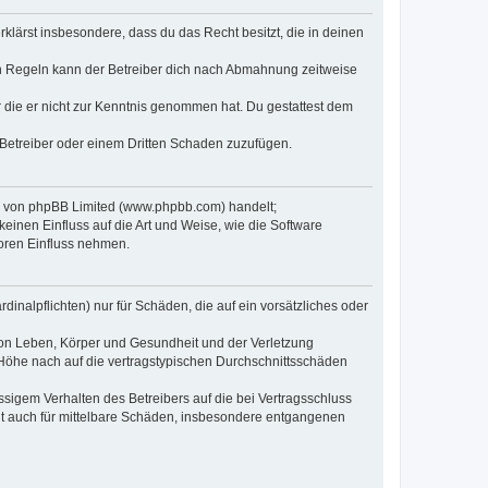
erklärst insbesondere, dass du das Recht besitzt, die in deinen
n Regeln kann der Betreiber dich nach Abmahnung zeitweise
er die er nicht zur Kenntnis genommen hat. Du gestattest dem
 Betreiber oder einem Dritten Schaden zuzufügen.
re von phpBB Limited (www.phpbb.com) handelt;
inen Einfluss auf die Art und Weise, wie die Software
oren Einfluss nehmen.
inalpflichten) nur für Schäden, die auf ein vorsätzliches oder
von Leben, Körper und Gesundheit und der Verletzung
r Höhe nach auf die vertragstypischen Durchschnittsschäden
sigem Verhalten des Betreibers auf die bei Vertragsschluss
lt auch für mittelbare Schäden, insbesondere entgangenen