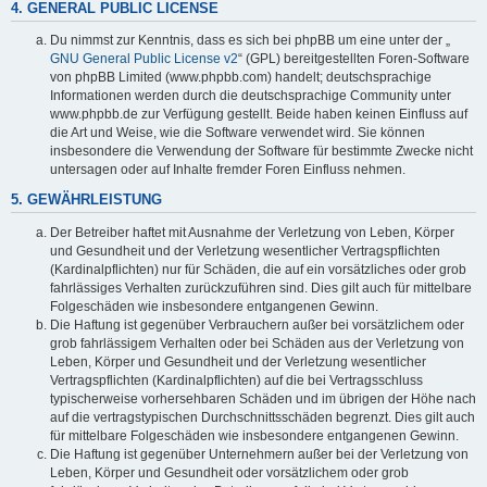
4. GENERAL PUBLIC LICENSE
Du nimmst zur Kenntnis, dass es sich bei phpBB um eine unter der „
GNU General Public License v2
“ (GPL) bereitgestellten Foren-Software
von phpBB Limited (www.phpbb.com) handelt; deutschsprachige
Informationen werden durch die deutschsprachige Community unter
www.phpbb.de zur Verfügung gestellt. Beide haben keinen Einfluss auf
die Art und Weise, wie die Software verwendet wird. Sie können
insbesondere die Verwendung der Software für bestimmte Zwecke nicht
untersagen oder auf Inhalte fremder Foren Einfluss nehmen.
5. GEWÄHRLEISTUNG
Der Betreiber haftet mit Ausnahme der Verletzung von Leben, Körper
und Gesundheit und der Verletzung wesentlicher Vertragspflichten
(Kardinalpflichten) nur für Schäden, die auf ein vorsätzliches oder grob
fahrlässiges Verhalten zurückzuführen sind. Dies gilt auch für mittelbare
Folgeschäden wie insbesondere entgangenen Gewinn.
Die Haftung ist gegenüber Verbrauchern außer bei vorsätzlichem oder
grob fahrlässigem Verhalten oder bei Schäden aus der Verletzung von
Leben, Körper und Gesundheit und der Verletzung wesentlicher
Vertragspflichten (Kardinalpflichten) auf die bei Vertragsschluss
typischerweise vorhersehbaren Schäden und im übrigen der Höhe nach
auf die vertragstypischen Durchschnittsschäden begrenzt. Dies gilt auch
für mittelbare Folgeschäden wie insbesondere entgangenen Gewinn.
Die Haftung ist gegenüber Unternehmern außer bei der Verletzung von
Leben, Körper und Gesundheit oder vorsätzlichem oder grob