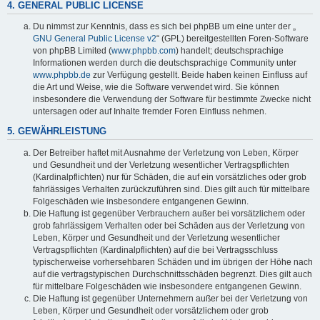
4. GENERAL PUBLIC LICENSE
Du nimmst zur Kenntnis, dass es sich bei phpBB um eine unter der „
GNU General Public License v2
“ (GPL) bereitgestellten Foren-Software
von phpBB Limited (
www.phpbb.com
) handelt; deutschsprachige
Informationen werden durch die deutschsprachige Community unter
www.phpbb.de
zur Verfügung gestellt. Beide haben keinen Einfluss auf
die Art und Weise, wie die Software verwendet wird. Sie können
insbesondere die Verwendung der Software für bestimmte Zwecke nicht
untersagen oder auf Inhalte fremder Foren Einfluss nehmen.
5. GEWÄHRLEISTUNG
Der Betreiber haftet mit Ausnahme der Verletzung von Leben, Körper
und Gesundheit und der Verletzung wesentlicher Vertragspflichten
(Kardinalpflichten) nur für Schäden, die auf ein vorsätzliches oder grob
fahrlässiges Verhalten zurückzuführen sind. Dies gilt auch für mittelbare
Folgeschäden wie insbesondere entgangenen Gewinn.
Die Haftung ist gegenüber Verbrauchern außer bei vorsätzlichem oder
grob fahrlässigem Verhalten oder bei Schäden aus der Verletzung von
Leben, Körper und Gesundheit und der Verletzung wesentlicher
Vertragspflichten (Kardinalpflichten) auf die bei Vertragsschluss
typischerweise vorhersehbaren Schäden und im übrigen der Höhe nach
auf die vertragstypischen Durchschnittsschäden begrenzt. Dies gilt auch
für mittelbare Folgeschäden wie insbesondere entgangenen Gewinn.
Die Haftung ist gegenüber Unternehmern außer bei der Verletzung von
Leben, Körper und Gesundheit oder vorsätzlichem oder grob