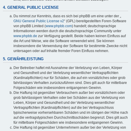
4. GENERAL PUBLIC LICENSE
Du nimmst zur Kenntnis, dass es sich bei phpBB um eine unter der „
GNU General Public License v2
“ (GPL) bereitgestellten Foren-Software
von phpBB Limited (
www.phpbb.com
) handelt; deutschsprachige
Informationen werden durch die deutschsprachige Community unter
www.phpbb.de
zur Verfügung gestellt. Beide haben keinen Einfluss auf
die Art und Weise, wie die Software verwendet wird. Sie können
insbesondere die Verwendung der Software für bestimmte Zwecke nicht
untersagen oder auf Inhalte fremder Foren Einfluss nehmen.
5. GEWÄHRLEISTUNG
Der Betreiber haftet mit Ausnahme der Verletzung von Leben, Körper
und Gesundheit und der Verletzung wesentlicher Vertragspflichten
(Kardinalpflichten) nur für Schäden, die auf ein vorsätzliches oder grob
fahrlässiges Verhalten zurückzuführen sind. Dies gilt auch für mittelbare
Folgeschäden wie insbesondere entgangenen Gewinn.
Die Haftung ist gegenüber Verbrauchern außer bei vorsätzlichem oder
grob fahrlässigem Verhalten oder bei Schäden aus der Verletzung von
Leben, Körper und Gesundheit und der Verletzung wesentlicher
Vertragspflichten (Kardinalpflichten) auf die bei Vertragsschluss
typischerweise vorhersehbaren Schäden und im übrigen der Höhe nach
auf die vertragstypischen Durchschnittsschäden begrenzt. Dies gilt auch
für mittelbare Folgeschäden wie insbesondere entgangenen Gewinn.
Die Haftung ist gegenüber Unternehmern außer bei der Verletzung von