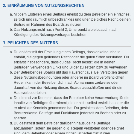
2. EINRÄUMUNG VON NUTZUNGSRECHTEN
Mit dem Erstellen eines Beitrags erteilst du dem Betreiber ein einfaches,
zeitlich und räumlich unbeschränktes und unentgeltliches Recht, deinen
Beitrag im Rahmen des Boards zu nutzen.
Das Nutzungsrecht nach Punkt 2, Unterpunkt a bleibt auch nach
Kündigung des Nutzungsvertrages bestehen.
3. PFLICHTEN DES NUTZERS
Du erklärst mit der Erstellung eines Beitrags, dass er keine Inhalte
enthält, die gegen geltendes Recht oder die guten Sitten verstoßen. Du
erklärst insbesondere, dass du das Recht besitzt, die in deinen
Beiträgen verwendeten Links und Bilder zu setzen bzw. zu verwenden.
Der Betreiber des Boards übt das Hausrecht aus. Bei Verstößen gegen
diese Nutzungsbedingungen oder anderer im Board veröffentlichten
Regeln kann der Betreiber dich nach Abmahnung zeitweise oder
dauerhaft von der Nutzung dieses Boards ausschließen und dir ein
Hausverbot erteilen.
Du nimmst zur Kenntnis, dass der Betreiber keine Verantwortung für die
Inhalte von Beiträgen übernimmt, die er nicht selbst erstellt hat oder die
er nicht zur Kenntnis genommen hat. Du gestattest dem Betreiber, dein
Benutzerkonto, Beiträge und Funktionen jederzeit zu löschen oder zu
sperren.
Du gestattest dem Betreiber darüber hinaus, deine Beiträge
abzuändern, sofern sie gegen o. g. Regeln verstoßen oder geeignet
sind, dem Betreiber oder einem Dritten Schaden zuzufügen.