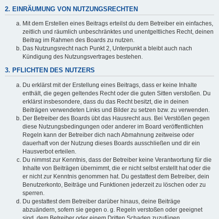
2. EINRÄUMUNG VON NUTZUNGSRECHTEN
Mit dem Erstellen eines Beitrags erteilst du dem Betreiber ein einfaches,
zeitlich und räumlich unbeschränktes und unentgeltliches Recht, deinen
Beitrag im Rahmen des Boards zu nutzen.
Das Nutzungsrecht nach Punkt 2, Unterpunkt a bleibt auch nach
Kündigung des Nutzungsvertrages bestehen.
3. PFLICHTEN DES NUTZERS
Du erklärst mit der Erstellung eines Beitrags, dass er keine Inhalte
enthält, die gegen geltendes Recht oder die guten Sitten verstoßen. Du
erklärst insbesondere, dass du das Recht besitzt, die in deinen
Beiträgen verwendeten Links und Bilder zu setzen bzw. zu verwenden.
Der Betreiber des Boards übt das Hausrecht aus. Bei Verstößen gegen
diese Nutzungsbedingungen oder anderer im Board veröffentlichten
Regeln kann der Betreiber dich nach Abmahnung zeitweise oder
dauerhaft von der Nutzung dieses Boards ausschließen und dir ein
Hausverbot erteilen.
Du nimmst zur Kenntnis, dass der Betreiber keine Verantwortung für die
Inhalte von Beiträgen übernimmt, die er nicht selbst erstellt hat oder die
er nicht zur Kenntnis genommen hat. Du gestattest dem Betreiber, dein
Benutzerkonto, Beiträge und Funktionen jederzeit zu löschen oder zu
sperren.
Du gestattest dem Betreiber darüber hinaus, deine Beiträge
abzuändern, sofern sie gegen o. g. Regeln verstoßen oder geeignet
sind, dem Betreiber oder einem Dritten Schaden zuzufügen.