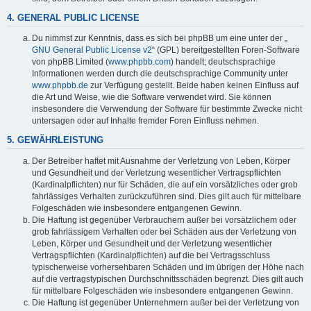
4. GENERAL PUBLIC LICENSE
Du nimmst zur Kenntnis, dass es sich bei phpBB um eine unter der „
GNU General Public License v2
“ (GPL) bereitgestellten Foren-Software
von phpBB Limited (
www.phpbb.com
) handelt; deutschsprachige
Informationen werden durch die deutschsprachige Community unter
www.phpbb.de
zur Verfügung gestellt. Beide haben keinen Einfluss auf
die Art und Weise, wie die Software verwendet wird. Sie können
insbesondere die Verwendung der Software für bestimmte Zwecke nicht
untersagen oder auf Inhalte fremder Foren Einfluss nehmen.
5. GEWÄHRLEISTUNG
Der Betreiber haftet mit Ausnahme der Verletzung von Leben, Körper
und Gesundheit und der Verletzung wesentlicher Vertragspflichten
(Kardinalpflichten) nur für Schäden, die auf ein vorsätzliches oder grob
fahrlässiges Verhalten zurückzuführen sind. Dies gilt auch für mittelbare
Folgeschäden wie insbesondere entgangenen Gewinn.
Die Haftung ist gegenüber Verbrauchern außer bei vorsätzlichem oder
grob fahrlässigem Verhalten oder bei Schäden aus der Verletzung von
Leben, Körper und Gesundheit und der Verletzung wesentlicher
Vertragspflichten (Kardinalpflichten) auf die bei Vertragsschluss
typischerweise vorhersehbaren Schäden und im übrigen der Höhe nach
auf die vertragstypischen Durchschnittsschäden begrenzt. Dies gilt auch
für mittelbare Folgeschäden wie insbesondere entgangenen Gewinn.
Die Haftung ist gegenüber Unternehmern außer bei der Verletzung von