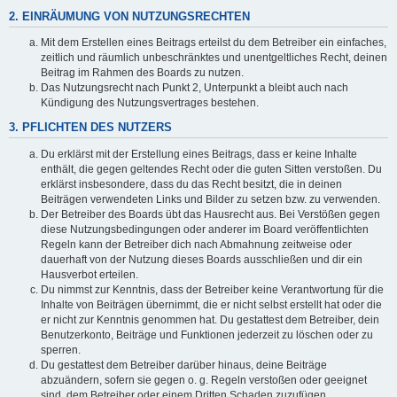
2. EINRÄUMUNG VON NUTZUNGSRECHTEN
Mit dem Erstellen eines Beitrags erteilst du dem Betreiber ein einfaches,
zeitlich und räumlich unbeschränktes und unentgeltliches Recht, deinen
Beitrag im Rahmen des Boards zu nutzen.
Das Nutzungsrecht nach Punkt 2, Unterpunkt a bleibt auch nach
Kündigung des Nutzungsvertrages bestehen.
3. PFLICHTEN DES NUTZERS
Du erklärst mit der Erstellung eines Beitrags, dass er keine Inhalte
enthält, die gegen geltendes Recht oder die guten Sitten verstoßen. Du
erklärst insbesondere, dass du das Recht besitzt, die in deinen
Beiträgen verwendeten Links und Bilder zu setzen bzw. zu verwenden.
Der Betreiber des Boards übt das Hausrecht aus. Bei Verstößen gegen
diese Nutzungsbedingungen oder anderer im Board veröffentlichten
Regeln kann der Betreiber dich nach Abmahnung zeitweise oder
dauerhaft von der Nutzung dieses Boards ausschließen und dir ein
Hausverbot erteilen.
Du nimmst zur Kenntnis, dass der Betreiber keine Verantwortung für die
Inhalte von Beiträgen übernimmt, die er nicht selbst erstellt hat oder die
er nicht zur Kenntnis genommen hat. Du gestattest dem Betreiber, dein
Benutzerkonto, Beiträge und Funktionen jederzeit zu löschen oder zu
sperren.
Du gestattest dem Betreiber darüber hinaus, deine Beiträge
abzuändern, sofern sie gegen o. g. Regeln verstoßen oder geeignet
sind, dem Betreiber oder einem Dritten Schaden zuzufügen.