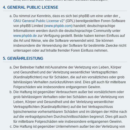
4. GENERAL PUBLIC LICENSE
Du nimmst zur Kenntnis, dass es sich bei phpBB um eine unter der „
GNU General Public License v2
“ (GPL) bereitgestellten Foren-Software
von phpBB Limited (
www.phpbb.com
) handelt; deutschsprachige
Informationen werden durch die deutschsprachige Community unter
www.phpbb.de
zur Verfügung gestellt. Beide haben keinen Einfluss auf
die Art und Weise, wie die Software verwendet wird. Sie können
insbesondere die Verwendung der Software für bestimmte Zwecke nicht
untersagen oder auf Inhalte fremder Foren Einfluss nehmen.
5. GEWÄHRLEISTUNG
Der Betreiber haftet mit Ausnahme der Verletzung von Leben, Körper
und Gesundheit und der Verletzung wesentlicher Vertragspflichten
(Kardinalpflichten) nur für Schäden, die auf ein vorsätzliches oder grob
fahrlässiges Verhalten zurückzuführen sind. Dies gilt auch für mittelbare
Folgeschäden wie insbesondere entgangenen Gewinn.
Die Haftung ist gegenüber Verbrauchern außer bei vorsätzlichem oder
grob fahrlässigem Verhalten oder bei Schäden aus der Verletzung von
Leben, Körper und Gesundheit und der Verletzung wesentlicher
Vertragspflichten (Kardinalpflichten) auf die bei Vertragsschluss
typischerweise vorhersehbaren Schäden und im übrigen der Höhe nach
auf die vertragstypischen Durchschnittsschäden begrenzt. Dies gilt auch
für mittelbare Folgeschäden wie insbesondere entgangenen Gewinn.
Die Haftung ist gegenüber Unternehmern außer bei der Verletzung von