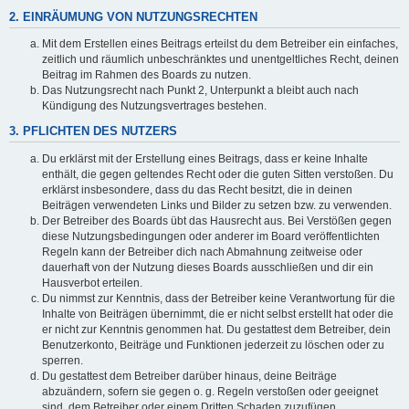
2. EINRÄUMUNG VON NUTZUNGSRECHTEN
Mit dem Erstellen eines Beitrags erteilst du dem Betreiber ein einfaches,
zeitlich und räumlich unbeschränktes und unentgeltliches Recht, deinen
Beitrag im Rahmen des Boards zu nutzen.
Das Nutzungsrecht nach Punkt 2, Unterpunkt a bleibt auch nach
Kündigung des Nutzungsvertrages bestehen.
3. PFLICHTEN DES NUTZERS
Du erklärst mit der Erstellung eines Beitrags, dass er keine Inhalte
enthält, die gegen geltendes Recht oder die guten Sitten verstoßen. Du
erklärst insbesondere, dass du das Recht besitzt, die in deinen
Beiträgen verwendeten Links und Bilder zu setzen bzw. zu verwenden.
Der Betreiber des Boards übt das Hausrecht aus. Bei Verstößen gegen
diese Nutzungsbedingungen oder anderer im Board veröffentlichten
Regeln kann der Betreiber dich nach Abmahnung zeitweise oder
dauerhaft von der Nutzung dieses Boards ausschließen und dir ein
Hausverbot erteilen.
Du nimmst zur Kenntnis, dass der Betreiber keine Verantwortung für die
Inhalte von Beiträgen übernimmt, die er nicht selbst erstellt hat oder die
er nicht zur Kenntnis genommen hat. Du gestattest dem Betreiber, dein
Benutzerkonto, Beiträge und Funktionen jederzeit zu löschen oder zu
sperren.
Du gestattest dem Betreiber darüber hinaus, deine Beiträge
abzuändern, sofern sie gegen o. g. Regeln verstoßen oder geeignet
sind, dem Betreiber oder einem Dritten Schaden zuzufügen.