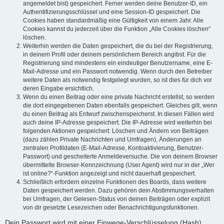
angemeldet bist) gespeichert. Ferner werden deine Benutzer-ID, ein
Authentifizierungsschlüssel und eine Session-ID gespeichert. Die
Cookies haben standardmäßig eine Gültigkeit von einem Jahr. Alle
Cookies kannst du jederzeit über die Funktion „Alle Cookies löschen“
löschen.
Weiterhin werden die Daten gespeichert, die du bei der Registrierung,
in deinem Profil oder deinem persönlichem Bereich angibst. Für die
Registrierung sind mindestens ein eindeutiger Benutzername, eine E-
Mail-Adresse und ein Passwort notwendig. Wenn durch den Betreiber
weitere Daten als notwendig festgelegt wurden, so ist dies für dich vor
deren Eingabe ersichtlich.
Wenn du einen Beitrag oder eine private Nachricht erstellst, so werden
die dort eingegebenen Daten ebenfalls gespeichert. Gleiches gilt, wenn
du einen Beitrag als Entwurf zwischenspeicherst. In diesen Fällen wird
auch deine IP-Adresse gespeichert. Die IP-Adresse wird weiterhin bei
folgenden Aktionen gespeichert: Löschen und Ändern von Beiträgen
(dazu zählen Private Nachrichten und Umfragen), Änderungen an
zentralen Profildaten (E-Mail-Adresse, Kontoaktivierung, Benutzer-
Passwort) und gescheiterte Anmeldeversuche. Die von deinem Browser
übermittelte Browser-Kennzeichnung (User Agent) wird nur in der „Wer
ist online?“-Funktion angezeigt und nicht dauerhaft gespeichert.
Schließlich erfordern einzelne Funktionen des Boards, dass weitere
Daten gespeichert werden. Dazu gehören dein Abstimmungsverhalten
bei Umfragen, der Gelesen-Status von deinen Beiträgen oder explizit
von dir gesetzte Lesezeichen oder Benachrichtigungsfunktionen.
Dein Passwort wird mit einer Einwege-Verschlüsselung (Hash)