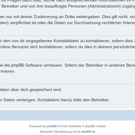
n du Fragen dazu hast, suche nach entsprechenden Informationen im Fo
n Betreiber und von ihm beauftragte Personen (Administratoren) zugäng
r nur mit deiner Zustimmung an Dritte weitergeben. Dies gilt nicht, s
n) verpflichtet ist oder die Daten zur Durchsetzung rechtlicher Interes
er den von dir angegebenen Kontaktdaten zu kontaktieren, sofern dies 
andere Benutzer dich kontaktieren, sofern du dies in deinem persönliche
, die die phpBB-Software umfassen. Sofern der Betreiber in anderen Be
ormieren.
 Daten über dich gespeichert sind.
 Daten verlangen. Kontaktiere hierzu bitte den Betreiber.
Powered by
phpBB
® Forum Software © phpBB Limited
Deutsche Übersetzung durch
phpBB.de