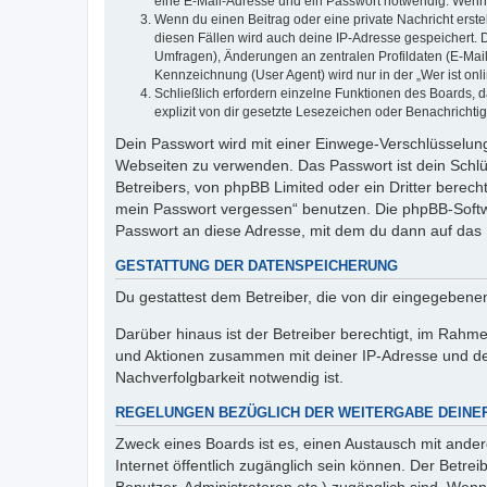
eine E-Mail-Adresse und ein Passwort notwendig. Wenn du
Wenn du einen Beitrag oder eine private Nachricht erste
diesen Fällen wird auch deine IP-Adresse gespeichert. 
Umfragen), Änderungen an zentralen Profildaten (E-Mai
Kennzeichnung (User Agent) wird nur in der „Wer ist onl
Schließlich erfordern einzelne Funktionen des Boards,
explizit von dir gesetzte Lesezeichen oder Benachrichti
Dein Passwort wird mit einer Einwege-Verschlüsselung 
Webseiten zu verwenden. Das Passwort ist dein Schlü
Betreibers, von phpBB Limited oder ein Dritter berec
mein Passwort vergessen“ benutzen. Die phpBB-Softw
Passwort an diese Adresse, mit dem du dann auf das 
GESTATTUNG DER DATENSPEICHERUNG
Du gestattest dem Betreiber, die von dir eingegeben
Darüber hinaus ist der Betreiber berechtigt, im Rahm
und Aktionen zusammen mit deiner IP-Adresse und de
Nachverfolgbarkeit notwendig ist.
REGELUNGEN BEZÜGLICH DER WEITERGABE DEINE
Zweck eines Boards ist es, einen Austausch mit andere
Internet öffentlich zugänglich sein können. Der Betrei