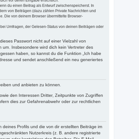
dich vor deren Eingabe ersichtlich.
wenn du einen Beitrag als Entwurf zwischenspeicherst. In
dern von Beiträgen (dazu zählen Private Nachrichten und
e. Die von deinem Browser übermittelte Browser-
 bei Umfragen, der Gelesen-Status von deinen Beiträgen oder
dieses Passwort nicht auf einer Vielzahl von
 um. Insbesondere wird dich kein Vertreter des
ergessen haben, so kannst du die Funktion „Ich habe
resse und sendet anschließend ein neu generiertes
reiben und anbieten zu können.
ie den Interessen Dritter, Zeitpunkte von Zugriffen
fern dies zur Gefahrenabwehr oder zur rechtlichen
eines Profils und die von dir erstellten Beiträge im
ngeschränkten Nutzerkreis (z. B. andere registrierte