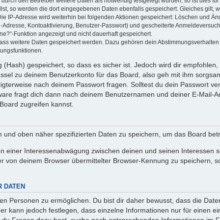
rch den Betreiber weitere Daten als notwendig festgelegt wurden, so ist dies für 
llst, so werden die dort eingegebenen Daten ebenfalls gespeichert. Gleiches gilt, 
Die IP-Adresse wird weiterhin bei folgenden Aktionen gespeichert: Löschen und Än
l-Adresse, Kontoaktivierung, Benutzer-Passwort) und gescheiterte Anmeldeversuch
ine?“-Funktion angezeigt und nicht dauerhaft gespeichert.
 dass weitere Daten gespeichert werden. Dazu gehören dein Abstimmungsverhalten
gungsfunktionen.
(Hash) gespeichert, so dass es sicher ist. Jedoch wird dir empfohlen, 
ssel zu deinem Benutzerkonto für das Board, also geh mit ihm sorgsam
htigterweise nach deinem Passwort fragen. Solltest du dein Passwort v
are fragt dich dann nach deinem Benutzernamen und deiner E-Mail-Ad
Board zugreifen kannst.
en und oben näher spezifizierten Daten zu speichern, um das Board bet
en einer Interessenabwägung zwischen deinen und seinen Interessen sow
r von deinem Browser übermittelter Browser-Kennung zu speichern, so
R DATEN
n Personen zu ermöglichen. Du bist dir daher bewusst, dass die Daten d
ber kann jedoch festlegen, dass einzelne Informationen nur für einen ei