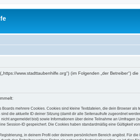
fe
e“ („https://www.stadttaubenhilfe.org“) (im Folgenden „der Betreiber“)
ammelt:
s Boards mehrere Cookies. Cookies sind kleine Textdateien, die dein Browser als
 sind die aktuelle ID deiner Sitzung (damit dir alle Seitenaufrufe zugeordnet werd
u nicht angemeldet bist) sowie Informationen über deine Teilnahme an Umfragen (s
eine Session-ID gespeichert. Die Cookies haben standardmäßig eine Gültigkeit von 
Registrierung, in deinem Profil oder deinem persönlichem Bereich angibst. Für di