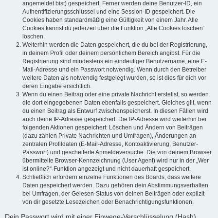
angemeldet bist) gespeichert. Ferner werden deine Benutzer-ID, ein
Authentifizierungsschlüssel und eine Session-ID gespeichert. Die
Cookies haben standardmäßig eine Gültigkeit von einem Jahr. Alle
Cookies kannst du jederzeit über die Funktion „Alle Cookies löschen“
löschen.
Weiterhin werden die Daten gespeichert, die du bei der Registrierung,
in deinem Profil oder deinem persönlichem Bereich angibst. Für die
Registrierung sind mindestens ein eindeutiger Benutzername, eine E-
Mail-Adresse und ein Passwort notwendig. Wenn durch den Betreiber
weitere Daten als notwendig festgelegt wurden, so ist dies für dich vor
deren Eingabe ersichtlich.
Wenn du einen Beitrag oder eine private Nachricht erstellst, so werden
die dort eingegebenen Daten ebenfalls gespeichert. Gleiches gilt, wenn
du einen Beitrag als Entwurf zwischenspeicherst. In diesen Fällen wird
auch deine IP-Adresse gespeichert. Die IP-Adresse wird weiterhin bei
folgenden Aktionen gespeichert: Löschen und Ändern von Beiträgen
(dazu zählen Private Nachrichten und Umfragen), Änderungen an
zentralen Profildaten (E-Mail-Adresse, Kontoaktivierung, Benutzer-
Passwort) und gescheiterte Anmeldeversuche. Die von deinem Browser
übermittelte Browser-Kennzeichnung (User Agent) wird nur in der „Wer
ist online?“-Funktion angezeigt und nicht dauerhaft gespeichert.
Schließlich erfordern einzelne Funktionen des Boards, dass weitere
Daten gespeichert werden. Dazu gehören dein Abstimmungsverhalten
bei Umfragen, der Gelesen-Status von deinen Beiträgen oder explizit
von dir gesetzte Lesezeichen oder Benachrichtigungsfunktionen.
Dein Passwort wird mit einer Einwege-Verschlüsselung (Hash)