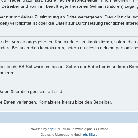
n du Fragen dazu hast, suche nach entsprechenden Informationen im Fo
n Betreiber und von ihm beauftragte Personen (Administratoren) zugäng
r nur mit deiner Zustimmung an Dritte weitergeben. Dies gilt nicht, s
n) verpflichtet ist oder die Daten zur Durchsetzung rechtlicher Interes
er den von dir angegebenen Kontaktdaten zu kontaktieren, sofern dies 
andere Benutzer dich kontaktieren, sofern du dies in deinem persönliche
, die die phpBB-Software umfassen. Sofern der Betreiber in anderen Be
ormieren.
 Daten über dich gespeichert sind.
 Daten verlangen. Kontaktiere hierzu bitte den Betreiber.
Powered by
phpBB
® Forum Software © phpBB Limited
Deutsche Übersetzung durch
phpBB.de