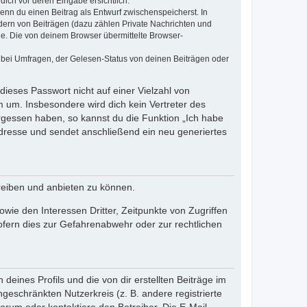
dich vor deren Eingabe ersichtlich.
wenn du einen Beitrag als Entwurf zwischenspeicherst. In
dern von Beiträgen (dazu zählen Private Nachrichten und
e. Die von deinem Browser übermittelte Browser-
 bei Umfragen, der Gelesen-Status von deinen Beiträgen oder
dieses Passwort nicht auf einer Vielzahl von
 um. Insbesondere wird dich kein Vertreter des
ergessen haben, so kannst du die Funktion „Ich habe
resse und sendet anschließend ein neu generiertes
reiben und anbieten zu können.
ie den Interessen Dritter, Zeitpunkte von Zugriffen
fern dies zur Gefahrenabwehr oder zur rechtlichen
eines Profils und die von dir erstellten Beiträge im
ngeschränkten Nutzerkreis (z. B. andere registrierte