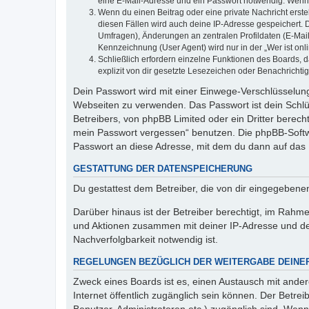
eine E-Mail-Adresse und ein Passwort notwendig. Wenn du
Wenn du einen Beitrag oder eine private Nachricht erste
diesen Fällen wird auch deine IP-Adresse gespeichert. 
Umfragen), Änderungen an zentralen Profildaten (E-Mai
Kennzeichnung (User Agent) wird nur in der „Wer ist onl
Schließlich erfordern einzelne Funktionen des Boards,
explizit von dir gesetzte Lesezeichen oder Benachrichti
Dein Passwort wird mit einer Einwege-Verschlüsselung 
Webseiten zu verwenden. Das Passwort ist dein Schlü
Betreibers, von phpBB Limited oder ein Dritter berec
mein Passwort vergessen“ benutzen. Die phpBB-Softw
Passwort an diese Adresse, mit dem du dann auf das 
GESTATTUNG DER DATENSPEICHERUNG
Du gestattest dem Betreiber, die von dir eingegeben
Darüber hinaus ist der Betreiber berechtigt, im Rahm
und Aktionen zusammen mit deiner IP-Adresse und de
Nachverfolgbarkeit notwendig ist.
REGELUNGEN BEZÜGLICH DER WEITERGABE DEINE
Zweck eines Boards ist es, einen Austausch mit andere
Internet öffentlich zugänglich sein können. Der Betrei