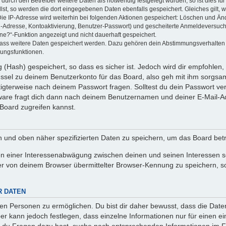
rch den Betreiber weitere Daten als notwendig festgelegt wurden, so ist dies für 
llst, so werden die dort eingegebenen Daten ebenfalls gespeichert. Gleiches gilt, 
Die IP-Adresse wird weiterhin bei folgenden Aktionen gespeichert: Löschen und Än
l-Adresse, Kontoaktivierung, Benutzer-Passwort) und gescheiterte Anmeldeversuch
ine?“-Funktion angezeigt und nicht dauerhaft gespeichert.
 dass weitere Daten gespeichert werden. Dazu gehören dein Abstimmungsverhalten
gungsfunktionen.
(Hash) gespeichert, so dass es sicher ist. Jedoch wird dir empfohlen, 
ssel zu deinem Benutzerkonto für das Board, also geh mit ihm sorgsam
htigterweise nach deinem Passwort fragen. Solltest du dein Passwort v
are fragt dich dann nach deinem Benutzernamen und deiner E-Mail-Ad
Board zugreifen kannst.
en und oben näher spezifizierten Daten zu speichern, um das Board bet
en einer Interessenabwägung zwischen deinen und seinen Interessen sow
r von deinem Browser übermittelter Browser-Kennung zu speichern, so
R DATEN
n Personen zu ermöglichen. Du bist dir daher bewusst, dass die Daten d
ber kann jedoch festlegen, dass einzelne Informationen nur für einen ei