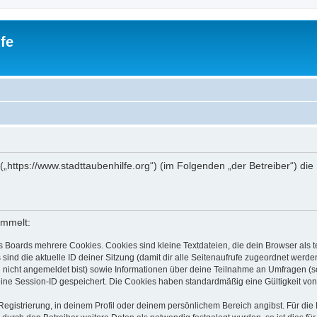
fe
e“ („https://www.stadttaubenhilfe.org“) (im Folgenden „der Betreiber“)
ammelt:
s Boards mehrere Cookies. Cookies sind kleine Textdateien, die dein Browser als
 sind die aktuelle ID deiner Sitzung (damit dir alle Seitenaufrufe zugeordnet werd
u nicht angemeldet bist) sowie Informationen über deine Teilnahme an Umfragen (s
eine Session-ID gespeichert. Die Cookies haben standardmäßig eine Gültigkeit von 
Registrierung, in deinem Profil oder deinem persönlichem Bereich angibst. Für di