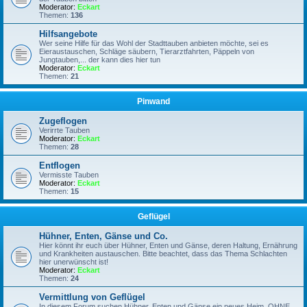
Moderator:
Eckart
Themen:
136
Hilfsangebote
Wer seine Hilfe für das Wohl der Stadttauben anbieten möchte, sei es
Eieraustauschen, Schläge säubern, Tierarztfahrten, Päppeln von
Jungtauben,... der kann dies hier tun
Moderator:
Eckart
Themen:
21
Pinwand
Zugeflogen
Verirrte Tauben
Moderator:
Eckart
Themen:
28
Entflogen
Vermisste Tauben
Moderator:
Eckart
Themen:
15
Geflügel
Hühner, Enten, Gänse und Co.
Hier könnt ihr euch über Hühner, Enten und Gänse, deren Haltung, Ernährung
und Krankheiten austauschen. Bitte beachtet, dass das Thema Schlachten
hier unerwünscht ist!
Moderator:
Eckart
Themen:
24
Vermittlung von Geflügel
In diesem Forum suchen Hühner, Enten und Gänse ein neues Heim, OHNE