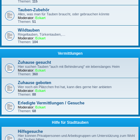
Themen:
115
Tauben-Zubehör
Alles, was man für Tauben braucht, oder gebrauchen könnte
Moderator:
Eckart
Themen:
51
Wildtauben
Ringeltauben, Türkentauben,....
Moderator:
Eckart
Themen:
104
Vermittlungen
Zuhause gesucht
Hier suchen Tauben "auch mit Behinderung" ein lebenslanges Heim
Moderator:
Eckart
Themen:
360
Zuhause geboten
Wer noch ein Plätzchen frei hat, kann dies gerne hier anbieten
Moderator:
Eckart
Themen:
88
Erledigte Vermittlungen / Gesuche
Moderator:
Eckart
Themen:
68
Hilfe für Stadttauben
Hilfsgesuche
Hier können Privatpersonen und Arbeitsgruppen um Unterstützung zum Wohl
der Tauben bitten