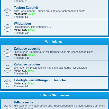
Themen:
115
Tauben-Zubehör
Alles, was man für Tauben braucht, oder gebrauchen könnte
Moderator:
Eckart
Themen:
51
Wildtauben
Ringeltauben, Türkentauben,....
Moderator:
Eckart
Themen:
104
Vermittlungen
Zuhause gesucht
Hier suchen Tauben "auch mit Behinderung" ein lebenslanges Heim
Moderator:
Eckart
Themen:
360
Zuhause geboten
Wer noch ein Plätzchen frei hat, kann dies gerne hier anbieten
Moderator:
Eckart
Themen:
88
Erledigte Vermittlungen / Gesuche
Moderator:
Eckart
Themen:
68
Hilfe für Stadttauben
Hilfsgesuche
Hier können Privatpersonen und Arbeitsgruppen um Unterstützung zum Wohl
der Tauben bitten