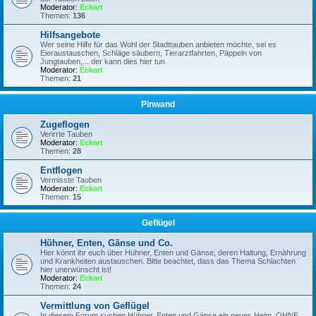
Moderator:
Eckart
Themen:
136
Hilfsangebote
Wer seine Hilfe für das Wohl der Stadttauben anbieten möchte, sei es
Eieraustauschen, Schläge säubern, Tierarztfahrten, Päppeln von
Jungtauben,... der kann dies hier tun
Moderator:
Eckart
Themen:
21
Pinwand
Zugeflogen
Verirrte Tauben
Moderator:
Eckart
Themen:
28
Entflogen
Vermisste Tauben
Moderator:
Eckart
Themen:
15
Geflügel
Hühner, Enten, Gänse und Co.
Hier könnt ihr euch über Hühner, Enten und Gänse, deren Haltung, Ernährung
und Krankheiten austauschen. Bitte beachtet, dass das Thema Schlachten
hier unerwünscht ist!
Moderator:
Eckart
Themen:
24
Vermittlung von Geflügel
In diesem Forum suchen Hühner, Enten und Gänse ein neues Heim, OHNE