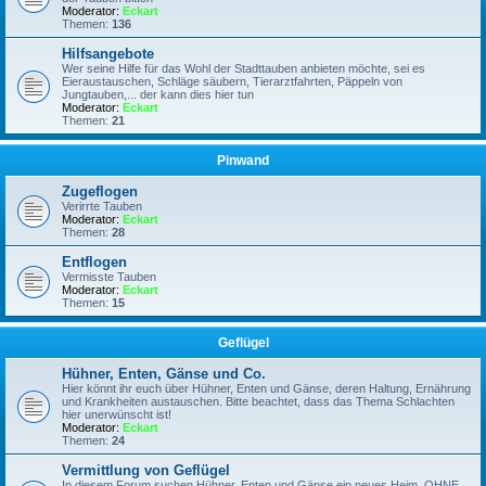
Moderator:
Eckart
Themen:
136
Hilfsangebote
Wer seine Hilfe für das Wohl der Stadttauben anbieten möchte, sei es
Eieraustauschen, Schläge säubern, Tierarztfahrten, Päppeln von
Jungtauben,... der kann dies hier tun
Moderator:
Eckart
Themen:
21
Pinwand
Zugeflogen
Verirrte Tauben
Moderator:
Eckart
Themen:
28
Entflogen
Vermisste Tauben
Moderator:
Eckart
Themen:
15
Geflügel
Hühner, Enten, Gänse und Co.
Hier könnt ihr euch über Hühner, Enten und Gänse, deren Haltung, Ernährung
und Krankheiten austauschen. Bitte beachtet, dass das Thema Schlachten
hier unerwünscht ist!
Moderator:
Eckart
Themen:
24
Vermittlung von Geflügel
In diesem Forum suchen Hühner, Enten und Gänse ein neues Heim, OHNE