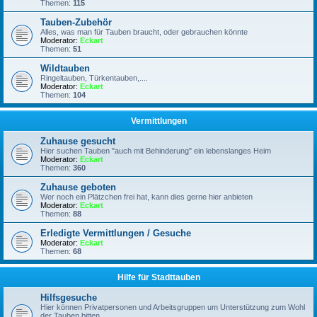
Themen:
115
Tauben-Zubehör
Alles, was man für Tauben braucht, oder gebrauchen könnte
Moderator:
Eckart
Themen:
51
Wildtauben
Ringeltauben, Türkentauben,....
Moderator:
Eckart
Themen:
104
Vermittlungen
Zuhause gesucht
Hier suchen Tauben "auch mit Behinderung" ein lebenslanges Heim
Moderator:
Eckart
Themen:
360
Zuhause geboten
Wer noch ein Plätzchen frei hat, kann dies gerne hier anbieten
Moderator:
Eckart
Themen:
88
Erledigte Vermittlungen / Gesuche
Moderator:
Eckart
Themen:
68
Hilfe für Stadttauben
Hilfsgesuche
Hier können Privatpersonen und Arbeitsgruppen um Unterstützung zum Wohl
der Tauben bitten