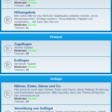
Moderator:
Eckart
Themen:
136
Hilfsangebote
Wer seine Hilfe für das Wohl der Stadttauben anbieten möchte, sei es
Eieraustauschen, Schläge säubern, Tierarztfahrten, Päppeln von
Jungtauben,... der kann dies hier tun
Moderator:
Eckart
Themen:
21
Pinwand
Zugeflogen
Verirrte Tauben
Moderator:
Eckart
Themen:
28
Entflogen
Vermisste Tauben
Moderator:
Eckart
Themen:
15
Geflügel
Hühner, Enten, Gänse und Co.
Hier könnt ihr euch über Hühner, Enten und Gänse, deren Haltung, Ernährung
und Krankheiten austauschen. Bitte beachtet, dass das Thema Schlachten
hier unerwünscht ist!
Moderator:
Eckart
Themen:
24
Vermittlung von Geflügel
In diesem Forum suchen Hühner, Enten und Gänse ein neues Heim, OHNE