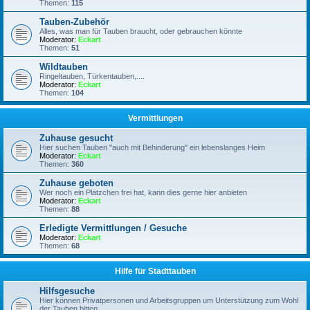
Themen:
115
Tauben-Zubehör
Alles, was man für Tauben braucht, oder gebrauchen könnte
Moderator:
Eckart
Themen:
51
Wildtauben
Ringeltauben, Türkentauben,....
Moderator:
Eckart
Themen:
104
Vermittlungen
Zuhause gesucht
Hier suchen Tauben "auch mit Behinderung" ein lebenslanges Heim
Moderator:
Eckart
Themen:
360
Zuhause geboten
Wer noch ein Plätzchen frei hat, kann dies gerne hier anbieten
Moderator:
Eckart
Themen:
88
Erledigte Vermittlungen / Gesuche
Moderator:
Eckart
Themen:
68
Hilfe für Stadttauben
Hilfsgesuche
Hier können Privatpersonen und Arbeitsgruppen um Unterstützung zum Wohl
der Tauben bitten