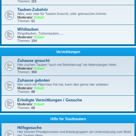
Themen:
115
Tauben-Zubehör
Alles, was man für Tauben braucht, oder gebrauchen könnte
Moderator:
Eckart
Themen:
51
Wildtauben
Ringeltauben, Türkentauben,....
Moderator:
Eckart
Themen:
104
Vermittlungen
Zuhause gesucht
Hier suchen Tauben "auch mit Behinderung" ein lebenslanges Heim
Moderator:
Eckart
Themen:
360
Zuhause geboten
Wer noch ein Plätzchen frei hat, kann dies gerne hier anbieten
Moderator:
Eckart
Themen:
88
Erledigte Vermittlungen / Gesuche
Moderator:
Eckart
Themen:
68
Hilfe für Stadttauben
Hilfsgesuche
Hier können Privatpersonen und Arbeitsgruppen um Unterstützung zum Wohl
der Tauben bitten