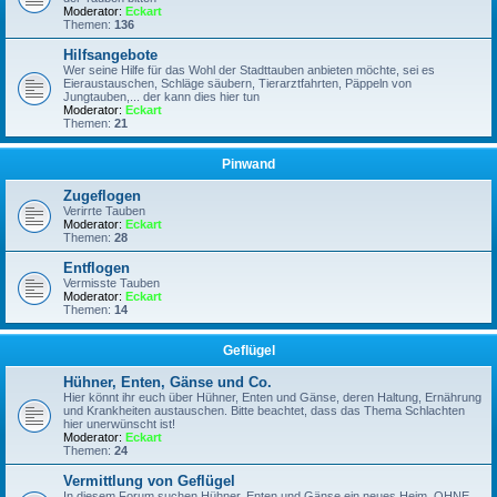
Moderator:
Eckart
Themen:
136
Hilfsangebote
Wer seine Hilfe für das Wohl der Stadttauben anbieten möchte, sei es
Eieraustauschen, Schläge säubern, Tierarztfahrten, Päppeln von
Jungtauben,... der kann dies hier tun
Moderator:
Eckart
Themen:
21
Pinwand
Zugeflogen
Verirrte Tauben
Moderator:
Eckart
Themen:
28
Entflogen
Vermisste Tauben
Moderator:
Eckart
Themen:
14
Geflügel
Hühner, Enten, Gänse und Co.
Hier könnt ihr euch über Hühner, Enten und Gänse, deren Haltung, Ernährung
und Krankheiten austauschen. Bitte beachtet, dass das Thema Schlachten
hier unerwünscht ist!
Moderator:
Eckart
Themen:
24
Vermittlung von Geflügel
In diesem Forum suchen Hühner, Enten und Gänse ein neues Heim, OHNE