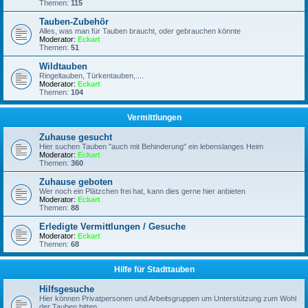
Themen:
115
Tauben-Zubehör
Alles, was man für Tauben braucht, oder gebrauchen könnte
Moderator:
Eckart
Themen:
51
Wildtauben
Ringeltauben, Türkentauben,....
Moderator:
Eckart
Themen:
104
Vermittlungen
Zuhause gesucht
Hier suchen Tauben "auch mit Behinderung" ein lebenslanges Heim
Moderator:
Eckart
Themen:
360
Zuhause geboten
Wer noch ein Plätzchen frei hat, kann dies gerne hier anbieten
Moderator:
Eckart
Themen:
88
Erledigte Vermittlungen / Gesuche
Moderator:
Eckart
Themen:
68
Hilfe für Stadttauben
Hilfsgesuche
Hier können Privatpersonen und Arbeitsgruppen um Unterstützung zum Wohl
der Tauben bitten