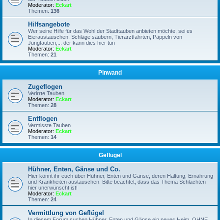
Moderator:
Eckart
Themen:
136
Hilfsangebote
Wer seine Hilfe für das Wohl der Stadttauben anbieten möchte, sei es
Eieraustauschen, Schläge säubern, Tierarztfahrten, Päppeln von
Jungtauben,... der kann dies hier tun
Moderator:
Eckart
Themen:
21
Pinwand
Zugeflogen
Verirrte Tauben
Moderator:
Eckart
Themen:
28
Entflogen
Vermisste Tauben
Moderator:
Eckart
Themen:
14
Geflügel
Hühner, Enten, Gänse und Co.
Hier könnt ihr euch über Hühner, Enten und Gänse, deren Haltung, Ernährung
und Krankheiten austauschen. Bitte beachtet, dass das Thema Schlachten
hier unerwünscht ist!
Moderator:
Eckart
Themen:
24
Vermittlung von Geflügel
In diesem Forum suchen Hühner, Enten und Gänse ein neues Heim, OHNE