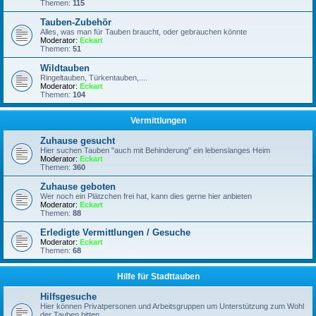
Themen:
115
Tauben-Zubehör
Alles, was man für Tauben braucht, oder gebrauchen könnte
Moderator:
Eckart
Themen:
51
Wildtauben
Ringeltauben, Türkentauben,....
Moderator:
Eckart
Themen:
104
Vermittlungen
Zuhause gesucht
Hier suchen Tauben "auch mit Behinderung" ein lebenslanges Heim
Moderator:
Eckart
Themen:
360
Zuhause geboten
Wer noch ein Plätzchen frei hat, kann dies gerne hier anbieten
Moderator:
Eckart
Themen:
88
Erledigte Vermittlungen / Gesuche
Moderator:
Eckart
Themen:
68
Hilfe für Stadttauben
Hilfsgesuche
Hier können Privatpersonen und Arbeitsgruppen um Unterstützung zum Wohl
der Tauben bitten