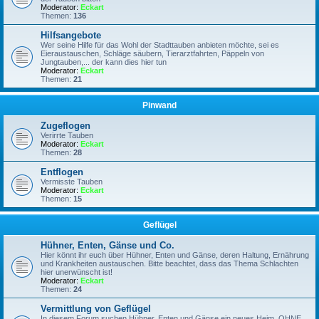
Moderator:
Eckart
Themen:
136
Hilfsangebote
Wer seine Hilfe für das Wohl der Stadttauben anbieten möchte, sei es
Eieraustauschen, Schläge säubern, Tierarztfahrten, Päppeln von
Jungtauben,... der kann dies hier tun
Moderator:
Eckart
Themen:
21
Pinwand
Zugeflogen
Verirrte Tauben
Moderator:
Eckart
Themen:
28
Entflogen
Vermisste Tauben
Moderator:
Eckart
Themen:
15
Geflügel
Hühner, Enten, Gänse und Co.
Hier könnt ihr euch über Hühner, Enten und Gänse, deren Haltung, Ernährung
und Krankheiten austauschen. Bitte beachtet, dass das Thema Schlachten
hier unerwünscht ist!
Moderator:
Eckart
Themen:
24
Vermittlung von Geflügel
In diesem Forum suchen Hühner, Enten und Gänse ein neues Heim, OHNE