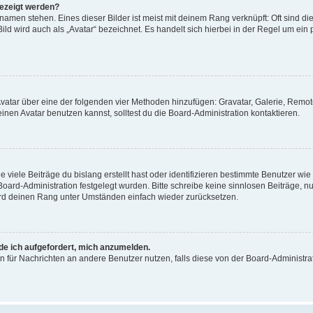
gezeigt werden?
amen stehen. Eines dieser Bilder ist meist mit deinem Rang verknüpft: Oft sind di
ld wird auch als „Avatar“ bezeichnet. Es handelt sich hierbei in der Regel um ein
 Avatar über eine der folgenden vier Methoden hinzufügen: Gravatar, Galerie, Rem
en Avatar benutzen kannst, solltest du die Board-Administration kontaktieren.
viele Beiträge du bislang erstellt hast oder identifizieren bestimmte Benutzer w
 Board-Administration festgelegt wurden. Bitte schreibe keine sinnlosen Beiträge
wird deinen Rang unter Umständen einfach wieder zurücksetzen.
rde ich aufgefordert, mich anzumelden.
ion für Nachrichten an andere Benutzer nutzen, falls diese von der Board-Administ