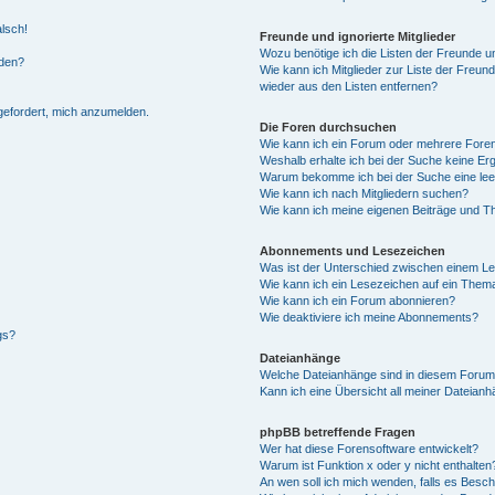
alsch!
Freunde und ignorierte Mitglieder
Wozu benötige ich die Listen der Freunde un
rden?
Wie kann ich Mitglieder zur Liste der Freund
wieder aus den Listen entfernen?
fgefordert, mich anzumelden.
Die Foren durchsuchen
Wie kann ich ein Forum oder mehrere For
Weshalb erhalte ich bei der Suche keine Er
Warum bekomme ich bei der Suche eine lee
Wie kann ich nach Mitgliedern suchen?
Wie kann ich meine eigenen Beiträge und T
Abonnements und Lesezeichen
Was ist der Unterschied zwischen einem L
Wie kann ich ein Lesezeichen auf ein Them
Wie kann ich ein Forum abonnieren?
Wie deaktiviere ich meine Abonnements?
gs?
Dateianhänge
Welche Dateianhänge sind in diesem Forum
Kann ich eine Übersicht all meiner Dateian
phpBB betreffende Fragen
Wer hat diese Forensoftware entwickelt?
Warum ist Funktion x oder y nicht enthalten
An wen soll ich mich wenden, falls es Besc