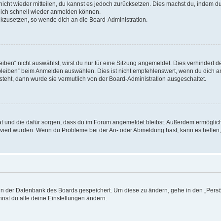
 nicht wieder mitteilen, du kannst es jedoch zurücksetzen. Dies machst du, indem 
 dich schnell wieder anmelden können.
ückzusetzen, so wende dich an die Board-Administration.
en“ nicht auswählst, wirst du nur für eine Sitzung angemeldet. Dies verhindert 
leiben“ beim Anmelden auswählen. Dies ist nicht empfehlenswert, wenn du dich an
 steht, dann wurde sie vermutlich von der Board-Administration ausgeschaltet.
 hat und die dafür sorgen, dass du im Forum angemeldet bleibst. Außerdem ermögli
tiviert wurden. Wenn du Probleme bei der An- oder Abmeldung hast, kann es helfen
n in der Datenbank des Boards gespeichert. Um diese zu ändern, gehe in den „Persö
nst du alle deine Einstellungen ändern.