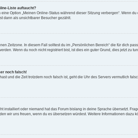
ine-Liste auftaucht?
n eine Option „Meinen Online-Status während dieser Sitzung verbergen“. Wenn du d
st dann als unsichtbarer Besucher gezählt.
en Zeitzone. In diesem Fall solltest du im „Persönlichen Bereich“ die für dich passe
den. Wenn du noch nicht registriert bist, ist dies ein guter Grund, dies jetzt zu tun
mer noch falsch!
t hast und die Zeit trotzdem noch falsch ist, geht die Uhr des Servers vermutlich fal
t installiert oder niemand hat das Forum bislang in deine Sprache übersetzt. Frag
, würden wir uns freuen, wenn du es übersetzen würdest. Weitere Informationen dazu