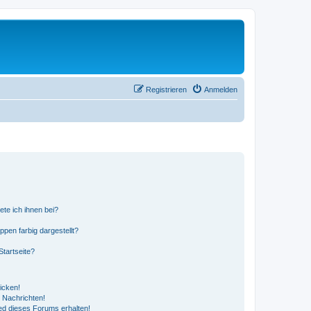
Registrieren
Anmelden
ete ich ihnen bei?
en farbig dargestellt?
tartseite?
icken!
 Nachrichten!
ed dieses Forums erhalten!