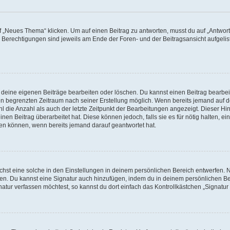
„Neues Thema“ klicken. Um auf einen Beitrag zu antworten, musst du auf „Antworte
e Berechtigungen sind jeweils am Ende der Foren- und der Beitragsansicht aufgeliste
r deine eigenen Beiträge bearbeiten oder löschen. Du kannst einen Beitrag bearbe
inen begrenzten Zeitraum nach seiner Erstellung möglich. Wenn bereits jemand auf de
 die Anzahl als auch der letzte Zeitpunkt der Bearbeitungen angezeigt. Dieser Hi
en Beitrag überarbeitet hat. Diese können jedoch, falls sie es für nötig halten, ei
hen können, wenn bereits jemand darauf geantwortet hat.
st eine solche in den Einstellungen in deinem persönlichen Bereich entwerfen. Na
eren. Du kannst eine Signatur auch hinzufügen, indem du in deinem persönlichen 
atur verfassen möchtest, so kannst du dort einfach das Kontrollkästchen „Signatu