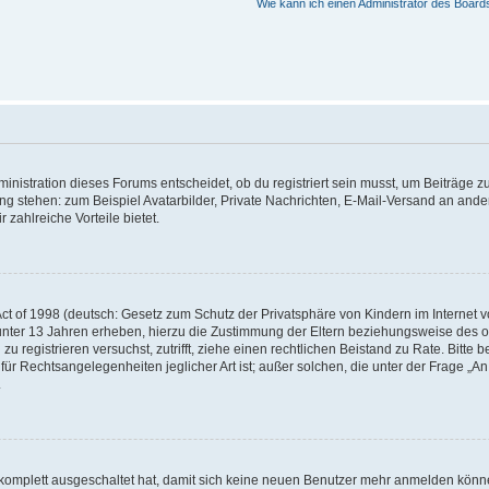
Wie kann ich einen Administrator des Board
istration dieses Forums entscheidet, ob du registriert sein musst, um Beiträge zu s
ung stehen: zum Beispiel Avatarbilder, Private Nachrichten, E-Mail-Versand an ander
 zahlreiche Vorteile bietet.
t of 1998 (deutsch: Gesetz zum Schutz der Privatsphäre von Kindern im Internet vo
unter 13 Jahren erheben, hierzu die Zustimmung der Eltern beziehungsweise des o
h zu registrieren versuchst, zutrifft, ziehe einen rechtlichen Beistand zu Rate. Bit
für Rechtsangelegenheiten jeglicher Art ist; außer solchen, die unter der Frage „
.
g komplett ausgeschaltet hat, damit sich keine neuen Benutzer mehr anmelden könn