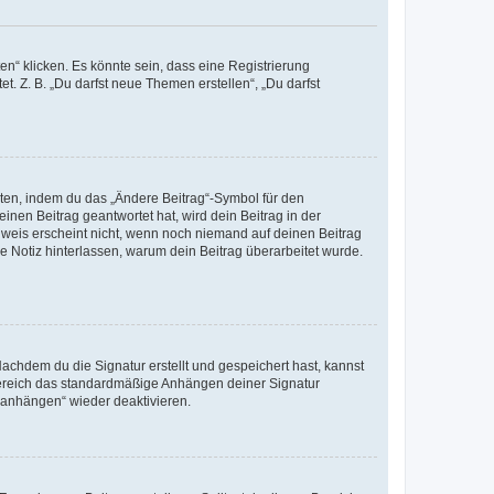
n“ klicken. Es könnte sein, dass eine Registrierung
t. Z. B. „Du darfst neue Themen erstellen“, „Du darfst
iten, indem du das „Ändere Beitrag“-Symbol für den
inen Beitrag geantwortet hat, wird dein Beitrag in der
nweis erscheint nicht, wenn noch niemand auf deinen Beitrag
ne Notiz hinterlassen, warum dein Beitrag überarbeitet wurde.
chdem du die Signatur erstellt und gespeichert hast, kannst
Bereich das standardmäßige Anhängen deiner Signatur
r anhängen“ wieder deaktivieren.