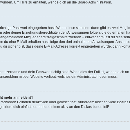
 wurden. Um Hilfe zu erhalten, wende dich an die Board-Administration.
 richtige Passwort eingegeben hast. Wenn diese stimmen, dann gibt es zwei Mögl
tern oder deiner Erziehungsberechtigten den Anweisungen folgen, die du erhalten ha
u angemeldeten Mitglieder erst freigeschaltet werden – entweder musst du dies selbs
. Wenn du eine E-Mail erhalten hast, folge den dort enthaltenen Anweisungen. Ansons
 dir sicher bist, dass deine E-Mail-Adresse korrekt eingegeben wurde, dann kontak
Benutzername und dein Passwort richtig sind. Wenn dies der Fall ist, wende dich a
ionsproblem mit der Website vorliegt, welches ein Administrator lösen muss.
icht mehr anmelden?!
erschieden Gründen deaktiviert oder gelöscht hat. Außerdem löschen viele Boards r
triere dich einfach erneut und nimm aktiv an den Diskussionen teil!