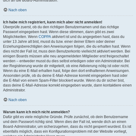
dich an die Board-Administration.
Nach oben
Ich habe mich registriert, kann mich aber nicht anmelden!
Überprüfe zuerst, ob du den richtigen Benutzernamen und das richtige
Passwort eingegeben hast. Wenn diese stimmen, dann gibt es zwei
Möglichkeiten. Wenn
COPPA
aktiviert ist und du angegeben hast, dass du
unter 13 Jahre alt bist, musst du bzw. einer deiner Eltern oder deiner
Erziehungsberechtigten den Anweisungen folgen, die du erhalten hast. Wenn
dies nicht der Fall ist, muss dein Benutzerkonto vielleicht aktiviert werden. Bei
einigen Boards müssen alle neu angemeldeten Mitglieder erst freigeschaltet
werden – entweder musst du dies selbst erledigen oder ein Administrator. Bei
der Registrierung wurde dir mitgeteilt, ob eine Aktivierung nötig ist oder nicht.
Wenn du eine E-Mail erhalten hast, folge den dort enthaltenen Anweisungen.
Ansonsten prüfe, ob du deine E-Mail-Adresse korrekt eingegeben hast oder
die E-Mail von einem Spam-Filter blockiert wurde. Wenn du dir sicher bist,
dass deine E-Mail-Adresse korrekt eingegeben wurde, dann kontaktiere einen
Administrator.
Nach oben
Warum kann ich mich nicht anmelden?
Dafür gibt es viele mögliche Gründe. Prüfe zunächst, ob dein Benutzername
und dein Passwort richtig sind. Wenn dies der Fall ist, wende dich an einen
Board-Administrator, um sicherzugehen, dass du nicht gesperrt wurdest. Es ist
ebenfalls möglich, dass ein Konfigurationsproblem mit der Website vorliegt,