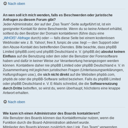
Nach oben
An wen soll ich mich wenden, falls es Beschwerden oder juristische
Anfragen zu diesem Forum gibt?
Jeder Administrator, der auf der „Das Team“-Seite aufgeführt ist, ist ein
geeigneter Kontakt für deine Beschwerde. Wenn du so keine Antwort erhältst,
solltest du den Besitzer der Domain kontaktieren (führe dazu eine
„WHOIS“-Abfrage
durch) oder — falls diese Seite bei einem kostenlosen
Webhoster wie z. B. Yahoo!, free.fr, funpic.de usw. liegt — den Support oder
den Abuse-Kontakt des betreffenden Dienstes. Bitte beachte, dass phpBB
Limited (phpBB.com) und phpBB Deutschland e. V. (phpBB.de)
absolut keinen
Einfluss
auf die Benutzung oder den oder die Benutzer der Forensoftware
haben und dafür in keiner Weise zur Verantwortung herangezogen werden
können. Kontaktiere daher nie phpBB Limited oder phpBB Deutschland e. V. in
Zusammenhang mit jeglichen juristischen Fragen (Unterlassungserklärungen,
Haftungsfragen usw.), die
sich nicht direkt
auf die Websiten phpbb.com,
phpbb.de oder die phpBB-Software selbst beziehen. Falls du phpBB Limited
oder phpBB Deutschland e. V. E-Mails schreibst, die die
Softwarenutzung
durch Dritte
betreffen, so wirst du, wenn überhaupt, höchstens eine knappe
Antwort erhalten.
Nach oben
Wie kann ich einen Administrator des Boards kontaktieren?
Alle Benutzer des Boards können das Kontaktformular nutzen, wenn die
Funktion durch die Board-Administration aktiviert wurde.
Mitglieder des Boards können zusätzlich den Link „Das Team“ verwenden.