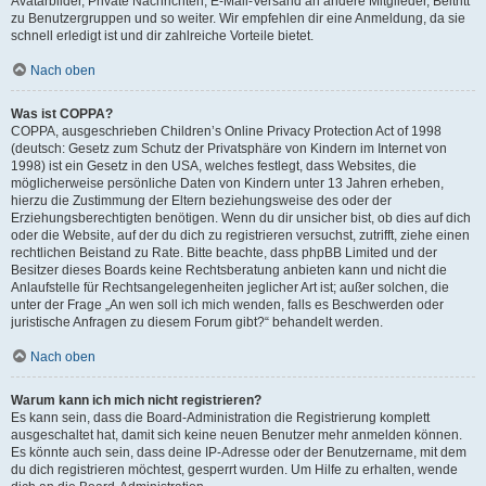
Avatarbilder, Private Nachrichten, E-Mail-Versand an andere Mitglieder, Beitritt
zu Benutzergruppen und so weiter. Wir empfehlen dir eine Anmeldung, da sie
schnell erledigt ist und dir zahlreiche Vorteile bietet.
Nach oben
Was ist COPPA?
COPPA, ausgeschrieben Children’s Online Privacy Protection Act of 1998
(deutsch: Gesetz zum Schutz der Privatsphäre von Kindern im Internet von
1998) ist ein Gesetz in den USA, welches festlegt, dass Websites, die
möglicherweise persönliche Daten von Kindern unter 13 Jahren erheben,
hierzu die Zustimmung der Eltern beziehungsweise des oder der
Erziehungsberechtigten benötigen. Wenn du dir unsicher bist, ob dies auf dich
oder die Website, auf der du dich zu registrieren versuchst, zutrifft, ziehe einen
rechtlichen Beistand zu Rate. Bitte beachte, dass phpBB Limited und der
Besitzer dieses Boards keine Rechtsberatung anbieten kann und nicht die
Anlaufstelle für Rechtsangelegenheiten jeglicher Art ist; außer solchen, die
unter der Frage „An wen soll ich mich wenden, falls es Beschwerden oder
juristische Anfragen zu diesem Forum gibt?“ behandelt werden.
Nach oben
Warum kann ich mich nicht registrieren?
Es kann sein, dass die Board-Administration die Registrierung komplett
ausgeschaltet hat, damit sich keine neuen Benutzer mehr anmelden können.
Es könnte auch sein, dass deine IP-Adresse oder der Benutzername, mit dem
du dich registrieren möchtest, gesperrt wurden. Um Hilfe zu erhalten, wende