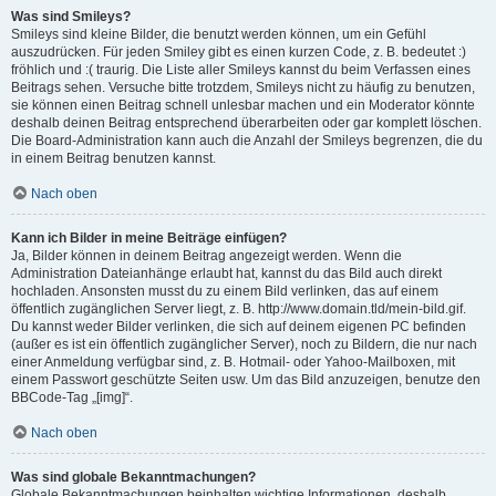
Was sind Smileys?
Smileys sind kleine Bilder, die benutzt werden können, um ein Gefühl
auszudrücken. Für jeden Smiley gibt es einen kurzen Code, z. B. bedeutet :)
fröhlich und :( traurig. Die Liste aller Smileys kannst du beim Verfassen eines
Beitrags sehen. Versuche bitte trotzdem, Smileys nicht zu häufig zu benutzen,
sie können einen Beitrag schnell unlesbar machen und ein Moderator könnte
deshalb deinen Beitrag entsprechend überarbeiten oder gar komplett löschen.
Die Board-Administration kann auch die Anzahl der Smileys begrenzen, die du
in einem Beitrag benutzen kannst.
Nach oben
Kann ich Bilder in meine Beiträge einfügen?
Ja, Bilder können in deinem Beitrag angezeigt werden. Wenn die
Administration Dateianhänge erlaubt hat, kannst du das Bild auch direkt
hochladen. Ansonsten musst du zu einem Bild verlinken, das auf einem
öffentlich zugänglichen Server liegt, z. B. http://www.domain.tld/mein-bild.gif.
Du kannst weder Bilder verlinken, die sich auf deinem eigenen PC befinden
(außer es ist ein öffentlich zugänglicher Server), noch zu Bildern, die nur nach
einer Anmeldung verfügbar sind, z. B. Hotmail- oder Yahoo-Mailboxen, mit
einem Passwort geschützte Seiten usw. Um das Bild anzuzeigen, benutze den
BBCode-Tag „[img]“.
Nach oben
Was sind globale Bekanntmachungen?
Globale Bekanntmachungen beinhalten wichtige Informationen, deshalb