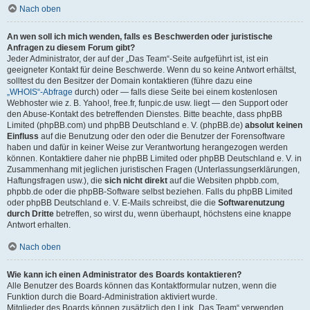
Nach oben
An wen soll ich mich wenden, falls es Beschwerden oder juristische
Anfragen zu diesem Forum gibt?
Jeder Administrator, der auf der „Das Team“-Seite aufgeführt ist, ist ein
geeigneter Kontakt für deine Beschwerde. Wenn du so keine Antwort erhältst,
solltest du den Besitzer der Domain kontaktieren (führe dazu eine
„WHOIS“-Abfrage
durch) oder — falls diese Seite bei einem kostenlosen
Webhoster wie z. B. Yahoo!, free.fr, funpic.de usw. liegt — den Support oder
den Abuse-Kontakt des betreffenden Dienstes. Bitte beachte, dass phpBB
Limited (phpBB.com) und phpBB Deutschland e. V. (phpBB.de)
absolut keinen
Einfluss
auf die Benutzung oder den oder die Benutzer der Forensoftware
haben und dafür in keiner Weise zur Verantwortung herangezogen werden
können. Kontaktiere daher nie phpBB Limited oder phpBB Deutschland e. V. in
Zusammenhang mit jeglichen juristischen Fragen (Unterlassungserklärungen,
Haftungsfragen usw.), die
sich nicht direkt
auf die Websiten phpbb.com,
phpbb.de oder die phpBB-Software selbst beziehen. Falls du phpBB Limited
oder phpBB Deutschland e. V. E-Mails schreibst, die die
Softwarenutzung
durch Dritte
betreffen, so wirst du, wenn überhaupt, höchstens eine knappe
Antwort erhalten.
Nach oben
Wie kann ich einen Administrator des Boards kontaktieren?
Alle Benutzer des Boards können das Kontaktformular nutzen, wenn die
Funktion durch die Board-Administration aktiviert wurde.
Mitglieder des Boards können zusätzlich den Link „Das Team“ verwenden.