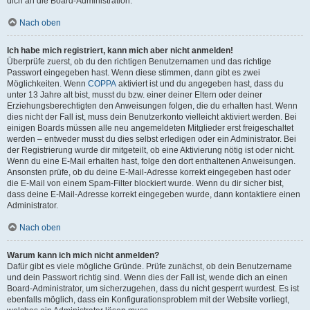
dich an die Board-Administration.
Nach oben
Ich habe mich registriert, kann mich aber nicht anmelden!
Überprüfe zuerst, ob du den richtigen Benutzernamen und das richtige
Passwort eingegeben hast. Wenn diese stimmen, dann gibt es zwei
Möglichkeiten. Wenn
COPPA
aktiviert ist und du angegeben hast, dass du
unter 13 Jahre alt bist, musst du bzw. einer deiner Eltern oder deiner
Erziehungsberechtigten den Anweisungen folgen, die du erhalten hast. Wenn
dies nicht der Fall ist, muss dein Benutzerkonto vielleicht aktiviert werden. Bei
einigen Boards müssen alle neu angemeldeten Mitglieder erst freigeschaltet
werden – entweder musst du dies selbst erledigen oder ein Administrator. Bei
der Registrierung wurde dir mitgeteilt, ob eine Aktivierung nötig ist oder nicht.
Wenn du eine E-Mail erhalten hast, folge den dort enthaltenen Anweisungen.
Ansonsten prüfe, ob du deine E-Mail-Adresse korrekt eingegeben hast oder
die E-Mail von einem Spam-Filter blockiert wurde. Wenn du dir sicher bist,
dass deine E-Mail-Adresse korrekt eingegeben wurde, dann kontaktiere einen
Administrator.
Nach oben
Warum kann ich mich nicht anmelden?
Dafür gibt es viele mögliche Gründe. Prüfe zunächst, ob dein Benutzername
und dein Passwort richtig sind. Wenn dies der Fall ist, wende dich an einen
Board-Administrator, um sicherzugehen, dass du nicht gesperrt wurdest. Es ist
ebenfalls möglich, dass ein Konfigurationsproblem mit der Website vorliegt,