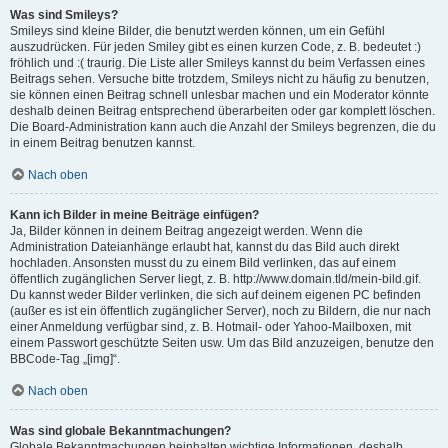
Was sind Smileys?
Smileys sind kleine Bilder, die benutzt werden können, um ein Gefühl
auszudrücken. Für jeden Smiley gibt es einen kurzen Code, z. B. bedeutet :)
fröhlich und :( traurig. Die Liste aller Smileys kannst du beim Verfassen eines
Beitrags sehen. Versuche bitte trotzdem, Smileys nicht zu häufig zu benutzen,
sie können einen Beitrag schnell unlesbar machen und ein Moderator könnte
deshalb deinen Beitrag entsprechend überarbeiten oder gar komplett löschen.
Die Board-Administration kann auch die Anzahl der Smileys begrenzen, die du
in einem Beitrag benutzen kannst.
Nach oben
Kann ich Bilder in meine Beiträge einfügen?
Ja, Bilder können in deinem Beitrag angezeigt werden. Wenn die
Administration Dateianhänge erlaubt hat, kannst du das Bild auch direkt
hochladen. Ansonsten musst du zu einem Bild verlinken, das auf einem
öffentlich zugänglichen Server liegt, z. B. http://www.domain.tld/mein-bild.gif.
Du kannst weder Bilder verlinken, die sich auf deinem eigenen PC befinden
(außer es ist ein öffentlich zugänglicher Server), noch zu Bildern, die nur nach
einer Anmeldung verfügbar sind, z. B. Hotmail- oder Yahoo-Mailboxen, mit
einem Passwort geschützte Seiten usw. Um das Bild anzuzeigen, benutze den
BBCode-Tag „[img]“.
Nach oben
Was sind globale Bekanntmachungen?
Globale Bekanntmachungen beinhalten wichtige Informationen, deshalb