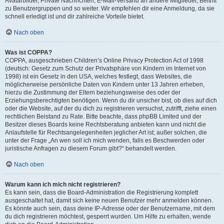
Avatarbilder, Private Nachrichten, E-Mail-Versand an andere Mitglieder, Beitritt
zu Benutzergruppen und so weiter. Wir empfehlen dir eine Anmeldung, da sie
schnell erledigt ist und dir zahlreiche Vorteile bietet.
Nach oben
Was ist COPPA?
COPPA, ausgeschrieben Children’s Online Privacy Protection Act of 1998
(deutsch: Gesetz zum Schutz der Privatsphäre von Kindern im Internet von
1998) ist ein Gesetz in den USA, welches festlegt, dass Websites, die
möglicherweise persönliche Daten von Kindern unter 13 Jahren erheben,
hierzu die Zustimmung der Eltern beziehungsweise des oder der
Erziehungsberechtigten benötigen. Wenn du dir unsicher bist, ob dies auf dich
oder die Website, auf der du dich zu registrieren versuchst, zutrifft, ziehe einen
rechtlichen Beistand zu Rate. Bitte beachte, dass phpBB Limited und der
Besitzer dieses Boards keine Rechtsberatung anbieten kann und nicht die
Anlaufstelle für Rechtsangelegenheiten jeglicher Art ist; außer solchen, die
unter der Frage „An wen soll ich mich wenden, falls es Beschwerden oder
juristische Anfragen zu diesem Forum gibt?“ behandelt werden.
Nach oben
Warum kann ich mich nicht registrieren?
Es kann sein, dass die Board-Administration die Registrierung komplett
ausgeschaltet hat, damit sich keine neuen Benutzer mehr anmelden können.
Es könnte auch sein, dass deine IP-Adresse oder der Benutzername, mit dem
du dich registrieren möchtest, gesperrt wurden. Um Hilfe zu erhalten, wende