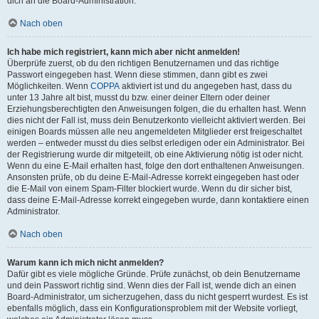
dich an die Board-Administration.
Nach oben
Ich habe mich registriert, kann mich aber nicht anmelden!
Überprüfe zuerst, ob du den richtigen Benutzernamen und das richtige
Passwort eingegeben hast. Wenn diese stimmen, dann gibt es zwei
Möglichkeiten. Wenn
COPPA
aktiviert ist und du angegeben hast, dass du
unter 13 Jahre alt bist, musst du bzw. einer deiner Eltern oder deiner
Erziehungsberechtigten den Anweisungen folgen, die du erhalten hast. Wenn
dies nicht der Fall ist, muss dein Benutzerkonto vielleicht aktiviert werden. Bei
einigen Boards müssen alle neu angemeldeten Mitglieder erst freigeschaltet
werden – entweder musst du dies selbst erledigen oder ein Administrator. Bei
der Registrierung wurde dir mitgeteilt, ob eine Aktivierung nötig ist oder nicht.
Wenn du eine E-Mail erhalten hast, folge den dort enthaltenen Anweisungen.
Ansonsten prüfe, ob du deine E-Mail-Adresse korrekt eingegeben hast oder
die E-Mail von einem Spam-Filter blockiert wurde. Wenn du dir sicher bist,
dass deine E-Mail-Adresse korrekt eingegeben wurde, dann kontaktiere einen
Administrator.
Nach oben
Warum kann ich mich nicht anmelden?
Dafür gibt es viele mögliche Gründe. Prüfe zunächst, ob dein Benutzername
und dein Passwort richtig sind. Wenn dies der Fall ist, wende dich an einen
Board-Administrator, um sicherzugehen, dass du nicht gesperrt wurdest. Es ist
ebenfalls möglich, dass ein Konfigurationsproblem mit der Website vorliegt,