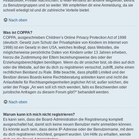
Avatarbilder, Private Nachrichten, E-Mail-Versand an andere Mitglieder, Beitritt
zu Benutzergruppen und so weiter. Wir empfehlen dir eine Anmeldung, da sie
schnell erledigt ist und dir zahlreiche Vorteile bietet.
Nach oben
Was ist COPPA?
COPPA, ausgeschrieben Children’s Online Privacy Protection Act of 1998
(deutsch: Gesetz zum Schutz der Privatsphäre von Kindern im Internet von
1998) ist ein Gesetz in den USA, welches festlegt, dass Websites, die
möglicherweise persönliche Daten von Kindern unter 13 Jahren erheben,
hierzu die Zustimmung der Eltern beziehungsweise des oder der
Erziehungsberechtigten benötigen. Wenn du dir unsicher bist, ob dies auf dich
oder die Website, auf der du dich zu registrieren versuchst, zutrifft, ziehe einen
rechtlichen Beistand zu Rate. Bitte beachte, dass phpBB Limited und der
Besitzer dieses Boards keine Rechtsberatung anbieten kann und nicht die
Anlaufstelle für Rechtsangelegenheiten jeglicher Art ist; außer solchen, die
unter der Frage „An wen soll ich mich wenden, falls es Beschwerden oder
juristische Anfragen zu diesem Forum gibt?“ behandelt werden.
Nach oben
Warum kann ich mich nicht registrieren?
Es kann sein, dass die Board-Administration die Registrierung komplett
ausgeschaltet hat, damit sich keine neuen Benutzer mehr anmelden können.
Es könnte auch sein, dass deine IP-Adresse oder der Benutzername, mit dem
du dich registrieren möchtest, gesperrt wurden. Um Hilfe zu erhalten, wende