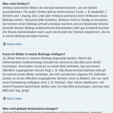
Was sind Smileys?
Smileys sind kleine Bilder, die benutzt werden können, um ein Gefühl
auszudrücken. Für jeden Smiley gibt es einen kurzen Code, z. B. bedeutet :)
fröhlich und :( traurig. Die Liste aller Smileys kannst du beim Verfassen eines
Beitrags sehen. Versuche bitte trotzdem, Smileys nicht zu häufig zu benutzen,
sie können einen Beitrag schnell unlesbar machen und ein Moderator könnte
deshalb deinen Beitrag entsprechend überarbeiten oder gar komplett löschen.
Die Board-Administration kann auch die Anzahl der Smileys begrenzen, die du
in einem Beitrag benutzen kannst.
Nach oben
Kann ich Bilder in meine Beiträge einfügen?
Ja, Bilder können in deinem Beitrag angezeigt werden. Wenn die
Administration Dateianhänge erlaubt hat, kannst du das Bild auch direkt
hochladen. Ansonsten musst du zu einem Bild verlinken, das auf einem
öffentlich zugänglichen Server liegt, z. B. http://www.domain.tld/mein-bild.gif.
Du kannst weder Bilder verlinken, die sich auf deinem eigenen PC befinden
(außer es ist ein öffentlich zugänglicher Server), noch zu Bildern, die nur nach
einer Anmeldung verfügbar sind, z. B. Hotmail- oder Yahoo-Mailboxen, mit
einem Passwort geschützte Seiten usw. Um das Bild anzuzeigen, benutze den
BBCode-Tag „[img]“.
Nach oben
Was sind globale Bekanntmachungen?
Globale Bekanntmachungen beinhalten wichtige Informationen, deshalb