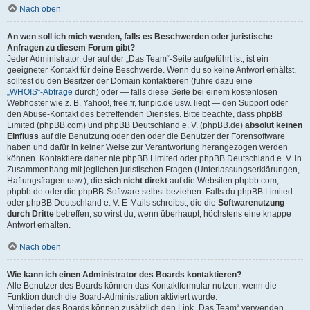
Nach oben
An wen soll ich mich wenden, falls es Beschwerden oder juristische
Anfragen zu diesem Forum gibt?
Jeder Administrator, der auf der „Das Team“-Seite aufgeführt ist, ist ein
geeigneter Kontakt für deine Beschwerde. Wenn du so keine Antwort erhältst,
solltest du den Besitzer der Domain kontaktieren (führe dazu eine
„WHOIS“-Abfrage
durch) oder — falls diese Seite bei einem kostenlosen
Webhoster wie z. B. Yahoo!, free.fr, funpic.de usw. liegt — den Support oder
den Abuse-Kontakt des betreffenden Dienstes. Bitte beachte, dass phpBB
Limited (phpBB.com) und phpBB Deutschland e. V. (phpBB.de)
absolut keinen
Einfluss
auf die Benutzung oder den oder die Benutzer der Forensoftware
haben und dafür in keiner Weise zur Verantwortung herangezogen werden
können. Kontaktiere daher nie phpBB Limited oder phpBB Deutschland e. V. in
Zusammenhang mit jeglichen juristischen Fragen (Unterlassungserklärungen,
Haftungsfragen usw.), die
sich nicht direkt
auf die Websiten phpbb.com,
phpbb.de oder die phpBB-Software selbst beziehen. Falls du phpBB Limited
oder phpBB Deutschland e. V. E-Mails schreibst, die die
Softwarenutzung
durch Dritte
betreffen, so wirst du, wenn überhaupt, höchstens eine knappe
Antwort erhalten.
Nach oben
Wie kann ich einen Administrator des Boards kontaktieren?
Alle Benutzer des Boards können das Kontaktformular nutzen, wenn die
Funktion durch die Board-Administration aktiviert wurde.
Mitglieder des Boards können zusätzlich den Link „Das Team“ verwenden.