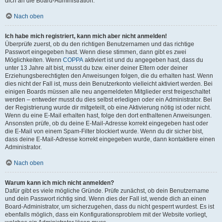
dich an die Board-Administration.
Nach oben
Ich habe mich registriert, kann mich aber nicht anmelden!
Überprüfe zuerst, ob du den richtigen Benutzernamen und das richtige
Passwort eingegeben hast. Wenn diese stimmen, dann gibt es zwei
Möglichkeiten. Wenn
COPPA
aktiviert ist und du angegeben hast, dass du
unter 13 Jahre alt bist, musst du bzw. einer deiner Eltern oder deiner
Erziehungsberechtigten den Anweisungen folgen, die du erhalten hast. Wenn
dies nicht der Fall ist, muss dein Benutzerkonto vielleicht aktiviert werden. Bei
einigen Boards müssen alle neu angemeldeten Mitglieder erst freigeschaltet
werden – entweder musst du dies selbst erledigen oder ein Administrator. Bei
der Registrierung wurde dir mitgeteilt, ob eine Aktivierung nötig ist oder nicht.
Wenn du eine E-Mail erhalten hast, folge den dort enthaltenen Anweisungen.
Ansonsten prüfe, ob du deine E-Mail-Adresse korrekt eingegeben hast oder
die E-Mail von einem Spam-Filter blockiert wurde. Wenn du dir sicher bist,
dass deine E-Mail-Adresse korrekt eingegeben wurde, dann kontaktiere einen
Administrator.
Nach oben
Warum kann ich mich nicht anmelden?
Dafür gibt es viele mögliche Gründe. Prüfe zunächst, ob dein Benutzername
und dein Passwort richtig sind. Wenn dies der Fall ist, wende dich an einen
Board-Administrator, um sicherzugehen, dass du nicht gesperrt wurdest. Es ist
ebenfalls möglich, dass ein Konfigurationsproblem mit der Website vorliegt,