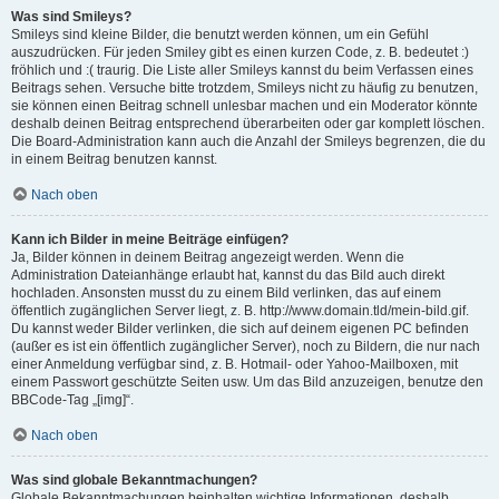
Was sind Smileys?
Smileys sind kleine Bilder, die benutzt werden können, um ein Gefühl
auszudrücken. Für jeden Smiley gibt es einen kurzen Code, z. B. bedeutet :)
fröhlich und :( traurig. Die Liste aller Smileys kannst du beim Verfassen eines
Beitrags sehen. Versuche bitte trotzdem, Smileys nicht zu häufig zu benutzen,
sie können einen Beitrag schnell unlesbar machen und ein Moderator könnte
deshalb deinen Beitrag entsprechend überarbeiten oder gar komplett löschen.
Die Board-Administration kann auch die Anzahl der Smileys begrenzen, die du
in einem Beitrag benutzen kannst.
Nach oben
Kann ich Bilder in meine Beiträge einfügen?
Ja, Bilder können in deinem Beitrag angezeigt werden. Wenn die
Administration Dateianhänge erlaubt hat, kannst du das Bild auch direkt
hochladen. Ansonsten musst du zu einem Bild verlinken, das auf einem
öffentlich zugänglichen Server liegt, z. B. http://www.domain.tld/mein-bild.gif.
Du kannst weder Bilder verlinken, die sich auf deinem eigenen PC befinden
(außer es ist ein öffentlich zugänglicher Server), noch zu Bildern, die nur nach
einer Anmeldung verfügbar sind, z. B. Hotmail- oder Yahoo-Mailboxen, mit
einem Passwort geschützte Seiten usw. Um das Bild anzuzeigen, benutze den
BBCode-Tag „[img]“.
Nach oben
Was sind globale Bekanntmachungen?
Globale Bekanntmachungen beinhalten wichtige Informationen, deshalb