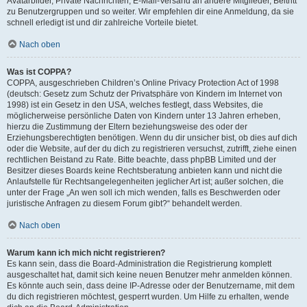
Avatarbilder, Private Nachrichten, E-Mail-Versand an andere Mitglieder, Beitritt
zu Benutzergruppen und so weiter. Wir empfehlen dir eine Anmeldung, da sie
schnell erledigt ist und dir zahlreiche Vorteile bietet.
Nach oben
Was ist COPPA?
COPPA, ausgeschrieben Children’s Online Privacy Protection Act of 1998
(deutsch: Gesetz zum Schutz der Privatsphäre von Kindern im Internet von
1998) ist ein Gesetz in den USA, welches festlegt, dass Websites, die
möglicherweise persönliche Daten von Kindern unter 13 Jahren erheben,
hierzu die Zustimmung der Eltern beziehungsweise des oder der
Erziehungsberechtigten benötigen. Wenn du dir unsicher bist, ob dies auf dich
oder die Website, auf der du dich zu registrieren versuchst, zutrifft, ziehe einen
rechtlichen Beistand zu Rate. Bitte beachte, dass phpBB Limited und der
Besitzer dieses Boards keine Rechtsberatung anbieten kann und nicht die
Anlaufstelle für Rechtsangelegenheiten jeglicher Art ist; außer solchen, die
unter der Frage „An wen soll ich mich wenden, falls es Beschwerden oder
juristische Anfragen zu diesem Forum gibt?“ behandelt werden.
Nach oben
Warum kann ich mich nicht registrieren?
Es kann sein, dass die Board-Administration die Registrierung komplett
ausgeschaltet hat, damit sich keine neuen Benutzer mehr anmelden können.
Es könnte auch sein, dass deine IP-Adresse oder der Benutzername, mit dem
du dich registrieren möchtest, gesperrt wurden. Um Hilfe zu erhalten, wende