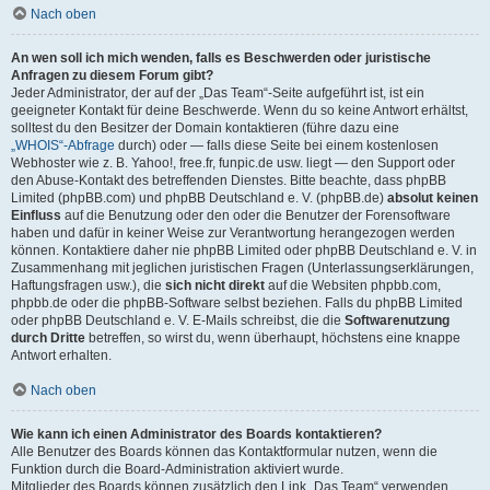
Nach oben
An wen soll ich mich wenden, falls es Beschwerden oder juristische
Anfragen zu diesem Forum gibt?
Jeder Administrator, der auf der „Das Team“-Seite aufgeführt ist, ist ein
geeigneter Kontakt für deine Beschwerde. Wenn du so keine Antwort erhältst,
solltest du den Besitzer der Domain kontaktieren (führe dazu eine
„WHOIS“-Abfrage
durch) oder — falls diese Seite bei einem kostenlosen
Webhoster wie z. B. Yahoo!, free.fr, funpic.de usw. liegt — den Support oder
den Abuse-Kontakt des betreffenden Dienstes. Bitte beachte, dass phpBB
Limited (phpBB.com) und phpBB Deutschland e. V. (phpBB.de)
absolut keinen
Einfluss
auf die Benutzung oder den oder die Benutzer der Forensoftware
haben und dafür in keiner Weise zur Verantwortung herangezogen werden
können. Kontaktiere daher nie phpBB Limited oder phpBB Deutschland e. V. in
Zusammenhang mit jeglichen juristischen Fragen (Unterlassungserklärungen,
Haftungsfragen usw.), die
sich nicht direkt
auf die Websiten phpbb.com,
phpbb.de oder die phpBB-Software selbst beziehen. Falls du phpBB Limited
oder phpBB Deutschland e. V. E-Mails schreibst, die die
Softwarenutzung
durch Dritte
betreffen, so wirst du, wenn überhaupt, höchstens eine knappe
Antwort erhalten.
Nach oben
Wie kann ich einen Administrator des Boards kontaktieren?
Alle Benutzer des Boards können das Kontaktformular nutzen, wenn die
Funktion durch die Board-Administration aktiviert wurde.
Mitglieder des Boards können zusätzlich den Link „Das Team“ verwenden.